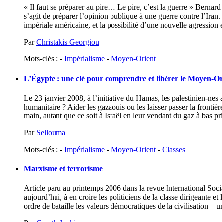
« Il faut se préparer au pire… Le pire, c’est la guerre » Bernard
s’agit de préparer l’opinion publique à une guerre contre l’Iran
impériale américaine, et la possibilité d’une nouvelle agression es
Par
Christakis Georgiou
Mots-clés : -
Impérialisme
-
Moyen-Orient
L’Égypte : une clé pour comprendre et libérer le Moyen-Or
Le 23 janvier 2008, à l’initiative du Hamas, les palestinien-nes
humanitaire ? Aider les gazaouis ou les laisser passer la frontièr
main, autant que ce soit à Israël en leur vendant du gaz à bas prix. P
Par
Sellouma
Mots-clés : -
Impérialisme
-
Moyen-Orient
-
Classes
Marxisme et terrorisme
Article paru au printemps 2006 dans la revue International Soci
aujourd’hui, à en croire les politiciens de la classe dirigeante
ordre de bataille les valeurs démocratiques de la civilisation – u