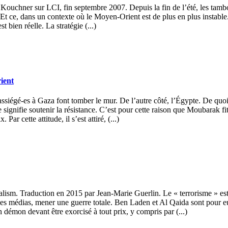
 Kouchner sur LCI, fin septembre 2007. Depuis la fin de l’été, les tambou
. Et ce, dans un contexte où le Moyen-Orient est de plus en plus instable
t bien réelle. La stratégie (...)
ient
 assiégé-es à Gaza font tomber le mur. De l’autre côté, l’Égypte. De quo
e signifie soutenir la résistance. C’est pour cette raison que Moubarak f
ar cette attitude, il s’est attiré, (...)
alism. Traduction en 2015 par Jean-Marie Guerlin. Le « terrorisme » est
 et les médias, mener une guerre totale. Ben Laden et Al Qaida sont pour
n démon devant être exorcisé à tout prix, y compris par (...)