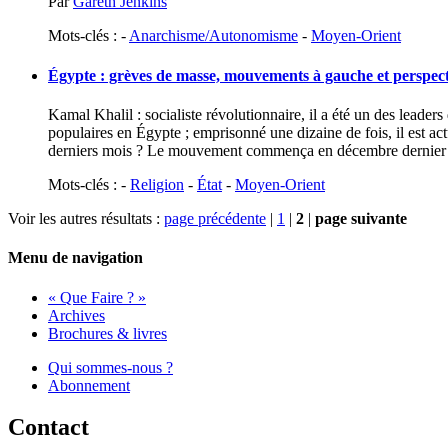
Par
Gareth Jenkins
Mots-clés : -
Anarchisme/Autonomisme
-
Moyen-Orient
Égypte : grèves de masse, mouvements à gauche et perspecti
Kamal Khalil : socialiste révolutionnaire, il a été un des leader
populaires en Égypte ; emprisonné une dizaine de fois, il est ac
derniers mois ? Le mouvement commença en décembre dernier et 
Mots-clés : -
Religion
-
État
-
Moyen-Orient
Voir les autres résultats :
page précédente
|
1
|
2
|
page suivante
Menu de navigation
« Que Faire ? »
Archives
Brochures & livres
Qui sommes-nous ?
Abonnement
Contact