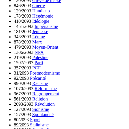
120/2093
Grève de masse
846/2093
Guerre
129/2093
Handicap
178/2093
Hégémonie
410/2093
Idéologie
1451/2093
Impérialisme
181/2093
Jeunesse
343/2093
Lénine
878/2093
Marx
479/2093
Moyen-Orient
1306/2093
NPA
219/2093
Palestine
1597/2093
Parti
357/2093
PCF
31/2093
Postmodernisme
92/2093
Précarité
990/2093
Racisme
1070/2093
Réformisme
967/2093
Regroupement
561/2093
Religion
2093/2093
Révolution
127/2093
Sionisme
157/2093
Spontanéité
80/2093
Sport
89/2093
Stalinisme