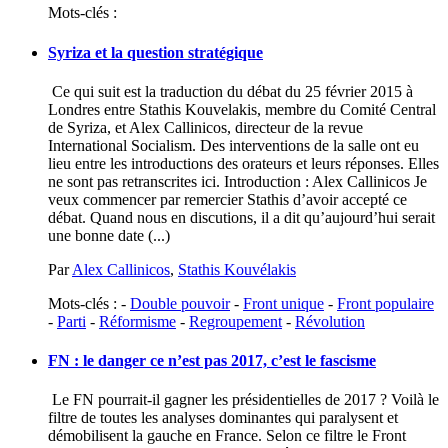
Mots-clés :
Syriza et la question stratégique
Ce qui suit est la traduction du débat du 25 février 2015 à
Londres entre Stathis Kouvelakis, membre du Comité Central
de Syriza, et Alex Callinicos, directeur de la revue
International Socialism. Des interventions de la salle ont eu
lieu entre les introductions des orateurs et leurs réponses. Elles
ne sont pas retranscrites ici. Introduction : Alex Callinicos Je
veux commencer par remercier Stathis d’avoir accepté ce
débat. Quand nous en discutions, il a dit qu’aujourd’hui serait
une bonne date (...)
Par
Alex Callinicos
,
Stathis Kouvélakis
Mots-clés : -
Double pouvoir
-
Front unique
-
Front populaire
-
Parti
-
Réformisme
-
Regroupement
-
Révolution
FN
: le danger ce n’est pas 2017, c’est le fascisme
Le FN pourrait-il gagner les présidentielles de 2017 ? Voilà le
filtre de toutes les analyses dominantes qui paralysent et
démobilisent la gauche en France. Selon ce filtre le Front