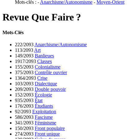
Mots-clés : -
Anarchisme/Autonomisme
-
Moyen-Orient
Revue Que Faire
?
Mots-Clés
222/2093
Anarchisme/Autonomisme
113/2093
Art
149/2093
Banlieues
1917/2093
Classes
155/2093
Colonialisme
375/2093
Contrôle ouvrier
1364/2093
Crise
103/2093
Dialectique
209/2093
Double pouvoir
152/2093
Écologie
935/2093
État
176/2093
Étudiants
92/2093
Exploitation
586/2093
Fascisme
341/2093
Féminisme
150/2093
Front populaire
274/2093
Front unique