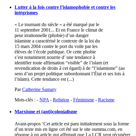
Lutter à la fois contre l’islamophobie et contre les
intégrismes
« Le tournant du siècle » a été marqué par le
11 septembre 2001... Et en France le climat de
peur irrationnelle (phobie) d’un danger
islamiste a caractérisé le contexte de la loi du
15 mars 2004 contre le port du voile par les
élèves de l’école publique. Or cette phobie
s’est notamment nourrie d’ une tendance à
identifier toute affirmation “visible” de l’islam (et
revendication de droits à cet égard) à de “l’islamisme” (au
sens d’un projet politique subordonnant l’État et ses lois à
l’islam). Cette tendance est (...)
Par
Catherine Samary
Mots-clés : -
NPA
-
Religion
-
Féminisme
-
Racisme
Marxisme et (anti)colonialisme
Avant-propos ‘Cet article est paru initialement sous la forme
d’un texte mis en ligne cet été sur le site oumma.com, en
réponse à un article qui affirmait que La LCR veut récupérer