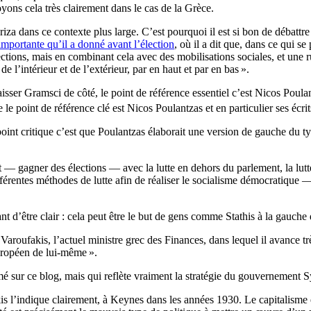
oyons cela très clairement dans le cas de la Grèce.
za dans ce contexte plus large. C’est pourquoi il est si bon de débattre 
importante qu’il a donné avant l’élection
, où il a dit que, dans ce qui s
tions, mais en combinant cela avec des mobilisations sociales, et une
de l’intérieur et de l’extérieur, par en haut et par en bas
».
sser Gramsci de côté, le point de référence essentiel c’est Nicos Poula
e le point de référence clé est Nicos Poulantzas et en particulier ses écr
le point critique c’est que Poulantzas élaborait une version de gauche 
t — gagner des élections — avec la lutte en dehors du parlement, la lutte
férentes méthodes de lutte afin de réaliser le socialisme démocratique 
nt d’être clair : cela peut être le but de gens comme Stathis à la gauche d
aroufakis, l’actuel ministre grec des Finances, dans lequel il avance très
européen de lui-même
».
é sur ce blog, mais qui reflète vraiment la stratégie du gouvernement Sy
 l’indique clairement, à Keynes dans les années 1930. Le capitalisme es