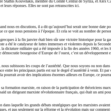
ntre Stathis Kouvelakis, membre du Comité Central de Syriza, et Alex Cal
et leurs réponses. Elles ne sont pas retranscrites ici.
d nous en discutions, il a dit qu’aujourd’hui serait une bonne date pour
ue ce que nous pensions à l’époque. Et cela se voit au nombre de personn
s grecques à la fin janvier était bien sûr une victoire historique pour la
 été le catalyseur de luttes immenses et violentes depuis la Seconde G
a dictature militaire qui a été imposée à la fin des années 1960, et les l
démocratie bourgeoise d’Europe de l’ouest, c’est un développement extr
 nous subissons les coups de l’austérité. Que nous soyons ou non dans 
 entre les principaux partis est sur le degré d’austérité à venir. Et par 
cela pourrait avoir des implications énormes ailleurs en Europe, ce pourra
sa formation marxiste, en raison de la participation de théoriciens mar
ïd un dirigeant marxiste révolutionnaire français, qui était un ami pour
n dans laquelle les grands débats stratégiques que les marxistes avaien
ques, et pas seulement sur la réforme et la révolution mais sur comment c