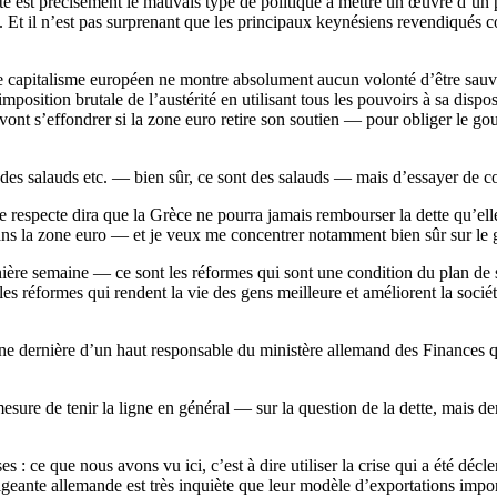
té est précisément le mauvais type de politique à mettre un œuvre d’un po
lle. Et il n’est pas surprenant que les principaux keynésiens revendiqu
le capitalisme européen ne montre absolument aucun volonté d’être sauvé
osition brutale de l’austérité en utilisant tous les pouvoirs à sa disposi
t s’effondrer si la zone euro retire son soutien — pour obliger le gouv
nt des salauds etc. — bien sûr, ce sont des salauds — mais d’essayer de c
se respecte dira que la Grèce ne pourra jamais rembourser la dette qu’ell
dans la zone euro — et je veux me concentrer notamment bien sûr sur le 
rnière semaine — ce sont les réformes qui sont une condition du plan de
les réformes qui rendent la vie des gens meilleure et améliorent la sociét
e dernière d’un haut responsable du ministère allemand des Finances qu
esure de tenir la ligne en général — sur la question de la dette, mais der
 : ce que nous avons vu ici, c’est à dire utiliser la crise qui a été décle
rigeante allemande est très inquiète que leur modèle d’exportations impor