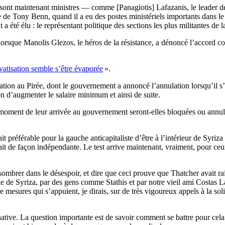
ui sont maintenant ministres — comme [Panagiotis] Lafazanis, le leader 
 de Tony Benn, quand il a eu des postes ministériels importants dans le
 été élu : le représentant politique des sections les plus militantes de l
orsque Manolis Glezos, le héros de la résistance, a dénoncé l’accord con
ivatisation semble s’être évaporée
».
isation au Pirée, dont le gouvernement a annoncé l’annulation lorsqu’il s
ion d’augmenter le salaire minimum et ainsi de suite.
 moment de leur arrivée au gouvernement seront-elles bloquées ou annu
tait préférable pour la gauche anticapitaliste d’être à l’intérieur de Sy
nisait de façon indépendante. Le test arrive maintenant, vraiment, pour ce
sombrer dans le désespoir, et dire que ceci prouve que Thatcher avait rais
uche de Syriza, par des gens comme Stathis et par notre vieil ami Costas L
e mesures qui s’appuient, je dirais, sur de très vigoureux appels à la s
native. La question importante est de savoir comment se battre pour cela. 