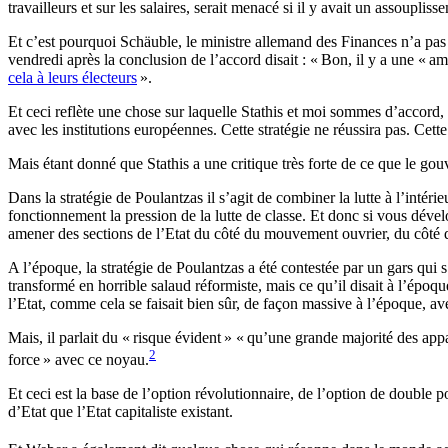
travailleurs et sur les salaires, serait menacé si il y avait un assoupliss
Et c’est pourquoi Schäuble, le ministre allemand des Finances n’a pas c
vendredi après la conclusion de l’accord disait : «
Bon, il y a une «
am
cela à leurs électeurs
».
Et ceci reflète une chose sur laquelle Stathis et moi sommes d’accord, à 
avec les institutions européennes. Cette stratégie ne réussira pas. Cette
Mais étant donné que Stathis a une critique très forte de ce que le gouv
Dans la stratégie de Poulantzas il s’agit de combiner la lutte à l’intéri
fonctionnement la pression de la lutte de classe. Et donc si vous dévelo
amener des sections de l’Etat du côté du mouvement ouvrier, du côté d
A l’époque, la stratégie de Poulantzas a été contestée par un gars qui 
transformé en horrible salaud réformiste, mais ce qu’il disait à l’époque
l’Etat, comme cela se faisait bien sûr, de façon massive à l’époque, ave
Mais, il parlait du «
risque évident
» «
qu’une grande majorité des appar
2
force
» avec ce noyau.
Et ceci est la base de l’option révolutionnaire, de l’option de double
d’Etat que l’Etat capitaliste existant.