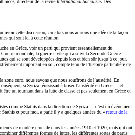
linicos, directeur de la revue
International Socialism
. Des
 avoir cette discussion, car alors nous aurions une idée de la façon
es qui sont ici à cette réunion.
 gauche en Grèce, voir un parti qui provient essentiellement du
uerre mondiale, la guerre civile qui a suivi la Seconde Guerre
uttes qui se sont développées depuis lors et bien sûr jusqu’à ce jour,
êmement important en soi, compte tenu de l’histoire particulière de
la zone euro, nous savons que nous souffrons de l’austérité. En
conséquent, si Syriza réussissait à briser l’austérité en Grèce — et
it être un tournant dans la lutte de classe et pas seulement en Grèce et
xistes comme Stathis dans la direction de Syriza — c’est un événement
 Stathis et pour moi, a parlé il y a quelques années du «
retour de la
t menés de manière cruciale dans les années 1910 et 1920, mais qui ont
ombiner différentes formes de luttes, les différentes sortes de partis