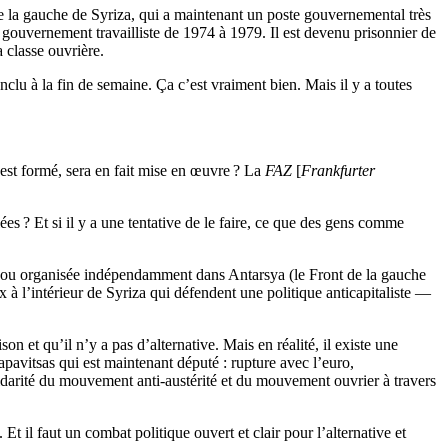
de la gauche de Syriza, qui a maintenant un poste gouvernemental très
 gouvernement travailliste de 1974 à 1979. Il est devenu prisonnier de
a classe ouvrière.
clu à la fin de semaine. Ça c’est vraiment bien. Mais il y a toutes
’est formé, sera en fait mise en œuvre
? La
FAZ
[
Frankfurter
lées
? Et si il y a une tentative de le faire, ce que des gens comme
riza ou organisée indépendamment dans Antarsya (le Front de la gauche
ux à l’intérieur de Syriza qui défendent une politique anticapitaliste —
on et qu’il n’y a pas d’alternative. Mais en réalité, il existe une
apavitsas qui est maintenant député : rupture avec l’euro,
olidarité du mouvement anti-austérité et du mouvement ouvrier à travers
Et il faut un combat politique ouvert et clair pour l’alternative et