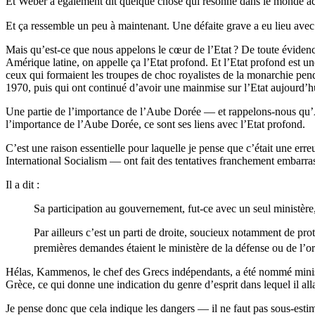
Et Weber a également dit quelque chose qui résonne dans le monde actu
Et ça ressemble un peu à maintenant. Une défaite grave a eu lieu avec
Mais qu’est-ce que nous appelons le cœur de l’Etat
? De toute évidenc
Amérique latine, on appelle ça l’Etat profond. Et l’Etat profond est un
ceux qui formaient les troupes de choc royalistes de la monarchie penda
1970, puis qui ont continué d’avoir une mainmise sur l’Etat aujourd’h
Une partie de l’importance de l’Aube Dorée — et rappelons-nous qu’A
l’importance de l’Aube Dorée, ce sont ses liens avec l’Etat profond.
C’est une raison essentielle pour laquelle je pense que c’était une er
International Socialism — ont fait des tentatives franchement embarrassa
Il a dit :
Sa participation au gouvernement, fut-ce avec un seul ministère
Par ailleurs c’est un parti de droite, soucieux notamment de prot
premières demandes étaient le ministère de la défense ou de l’or
Hélas, Kammenos, le chef des Grecs indépendants, a été nommé ministre d
Grèce, ce qui donne une indication du genre d’esprit dans lequel il alla
Je pense donc que cela indique les dangers — il ne faut pas sous-estim