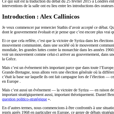
Ce qui suit est la traduction du débat du 25 février 2015 à Londres e
interventions de la salle ont eu lieu entre les introductions des orateurs 
Introduction : Alex Callinicos
Je veux commencer par remercier Stathis d’avoir accepté ce débat. Quan
dont le gouvernement évoluait et je pense que c’est encore plus vrai q
Et ce que cela reflète, c’est que la victoire de Syriza dans les élection
mouvement communiste, dans une société où le mouvement communiste a
mondiale, les grandes luttes contre la monarchie dans les années 1960, l
voir un mouvement comme celui-ci arriver au gouvernement, dans une 
la Grèce.
Mais c’est un événement très important parce que dans toute l’Europe,
Grande-Bretagne, nous allons vers une élection générale où la différence
c’était la base sur laquelle ils ont fait campagne lors de l’élection — 
en Europe .
Mais c’est aussi un événement — la victoire de Syriza — en raison de 
important stratégiquement aussi, important théoriquement. Daniel Bensa
question politico-stratégique
».
En d’autres termes, nous commencions à être confrontés à une situatio
repris après 1968 en particulier en Europe, ce genre de débats stratégi