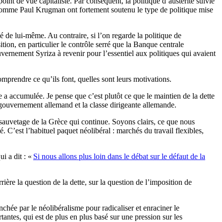
int de vue capitaliste. Par conséquent, la politique d’austérité suivie
és comme Paul Krugman ont fortement soutenu le type de politique mise
 de lui-même. Au contraire, si l’on regarde la politique de
tion, en particulier le contrôle serré que la Banque centrale
ernement Syriza à revenir pour l’essentiel aux politiques qui avaient
omprendre ce qu’ils font, quelles sont leurs motivations.
e a accumulée. Je pense que c’est plutôt ce que le maintien de la dette
gouvernement allemand et la classe dirigeante allemande.
 sauvetage de la Grèce qui continue. Soyons clairs, ce que nous
é. C’est l’habituel paquet néolibéral : marchés du travail flexibles,
i a dit : «
Si nous allons plus loin dans le débat sur le défaut de la
rière la question de la dette, sur la question de l’imposition de
nchée par le néolibéralisme pour radicaliser et enraciner le
tantes, qui est de plus en plus basé sur une pression sur les