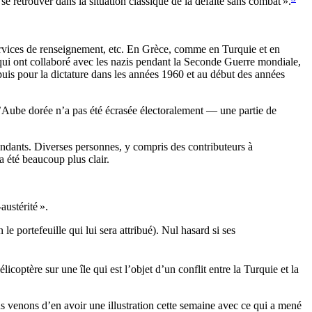
 se retrouver dans la situation classique de la défaite sans combat
».
 services de renseignement, etc. En Grèce, comme en Turquie et en
x qui ont collaboré avec les nazis pendant la Seconde Guerre mondiale,
 puis pour la dictature dans les années 1960 et au début des années
Aube dorée n’a pas été écrasée électoralement — une partie de
pendants. Diverses personnes, y compris des contributeurs à
a été beaucoup plus clair.
austérité
».
n le portefeuille qui lui sera attribué). Nul hasard si ses
optère sur une île qui est l’objet d’un conflit entre la Turquie et la
us venons d’en avoir une illustration cette semaine avec ce qui a mené