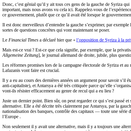
Donc, c’est génial qu’il y ait tous ces gens de la gauche de Syriza q
important, mais nous avons vu cela ici. Rappelez-vous de l’expérience
ce gouvernement, plutôt que ce qu’il avait été lorsque le gouvernement a
Il est donc merveilleux d’entendre la gauche s’exprimer, par exemple l
sortes de questions concrètes qui vont maintenant se poser.
Le
Financial Times
a déclaré hier que «
l’opposition de Syriza à la pr
Mais est-ce vrai
? Est-ce que cela signifie, par exemple, que la privat
Allgemeine Zeitung
], le journal allemand de droite, jubile, plus quest
Les réformes promises lors de la campagne électorale de Syriza et au
Lafazanis vont faire est crucial.
Il y a eu au cours des dernières années un argument pour savoir s’il é
anti-capitaliste), et Antarsya a été très critiquée parce qu’elle s’orga
vont-ils résister efficacement au genre de recul qui a eu lieu
?
Juste un dernier point. Bien sûr, on peut regarder ce qui s’est passé et 
alternative. Elle a été décrite très clairement par Antarsya, par la ga
nationalisation des banques, contrôle des capitaux — toute une série d
l’Europe .
Non seulement il y avait une alternative, mais il y a toujours une alter