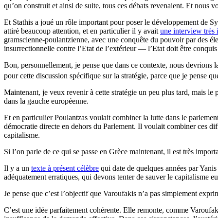
qu’on construit et ainsi de suite, tous ces débats revenaient. Et nous v
Et Stathis a joué un rôle important pour poser le développement de Syri
attiré beaucoup attention, et en particulier il y avait
une interview très 
gramscienne-poulantzienne, avec une conquête du pouvoir par des élec
insurrectionnelle contre l’Etat de l’extérieur — l’Etat doit être conquis 
Bon, personnellement, je pense que dans ce contexte, nous devrions lai
pour cette discussion spécifique sur la stratégie, parce que je pense qu
Maintenant, je veux revenir à cette stratégie un peu plus tard, mais 
dans la gauche européenne.
Et en particulier Poulantzas voulait combiner la lutte dans le parlemen
démocratie directe en dehors du Parlement. Il voulait combiner ces dif
capitalisme.
Si l’on parle de ce qui se passe en Grèce maintenant, il est très importa
Il y a un
texte à présent célèbre
qui date de quelques années par Yanis V
adéquatement erratiques, qui devons tenter de sauver le capitalisme 
Je pense que c’est l’objectif que Varoufakis n’a pas simplement exprim
C’est une idée parfaitement cohérente. Elle remonte, comme Varoufakis