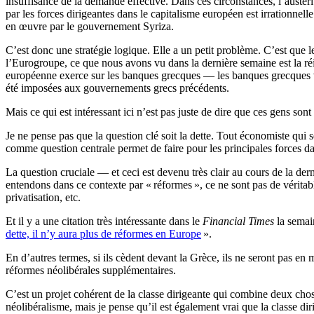
insuffisance de la demande effective. Dans ces circonstances, l’austéri
par les forces dirigeantes dans le capitalisme européen est irrationne
en œuvre par le gouvernement Syriza.
C’est donc une stratégie logique. Elle a un petit problème. C’est que 
l’Eurogroupe, ce que nous avons vu dans la dernière semaine est la réimp
européenne exerce sur les banques grecques — les banques grecques von
été imposées aux gouvernements grecs précédents.
Mais ce qui est intéressant ici n’est pas juste de dire que ces gens so
Je ne pense pas que la question clé soit la dette. Tout économiste qui 
comme question centrale permet de faire pour les principales forces 
La question cruciale — et ceci est devenu très clair au cours de la de
entendons dans ce contexte par «
réformes
», ce ne sont pas de véritab
privatisation, etc.
Et il y a une citation très intéressante dans le
Financial Times
la semain
dette, il n’y aura plus de réformes en Europe
».
En d’autres termes, si ils cèdent devant la Grèce, ils ne seront pas en m
réformes néolibérales supplémentaires.
C’est un projet cohérent de la classe dirigeante qui combine deux choses
néolibéralisme, mais je pense qu’il est également vrai que la classe di