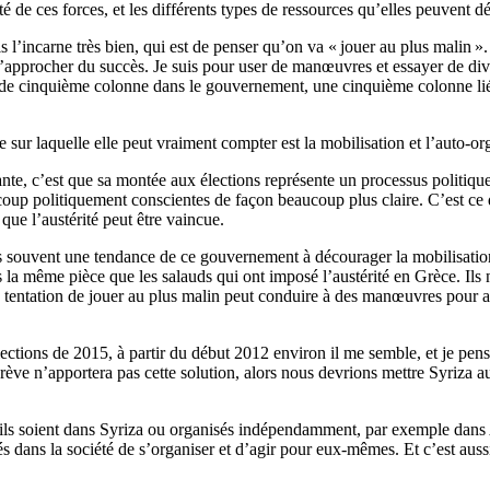
té de ces forces, et les différents types de ressources qu’elles peuvent d
is l’incarne très bien, qui est de penser qu’on va «
jouer au plus malin
».
s’approcher du succès. Je suis pour user de manœuvres et essayer de divi
e cinquième colonne dans le gouvernement, une cinquième colonne liée à
ce sur laquelle elle peut vraiment compter est la mobilisation et l’auto-
tante, c’est que sa montée aux élections représente un processus politique
oup politiquement conscientes de façon beaucoup plus claire. C’est ce q
 que l’austérité peut être vaincue.
rès souvent une tendance de ce gouvernement à décourager la mobilisati
même pièce que les salauds qui ont imposé l’austérité en Grèce. Ils ne 
tentation de jouer au plus malin peut conduire à des manœuvres pour apai
ections de 2015, à partir du début 2012 environ il me semble, et je pense
rève n’apportera pas cette solution, alors nous devrions mettre Syriza a
ils soient dans Syriza ou organisés indépendamment, par exemple dans An
tés dans la société de s’organiser et d’agir pour eux-mêmes. Et c’est aus