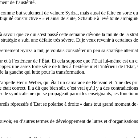
ement de l’austérité.
omme but seulement de vaincre Syriza, mais aussi de faire en sorte que l
biguïté constructive
»
» et ainsi de suite, Schäuble à levé toute ambiguïté.
savoir que ce qui s’est passé cette semaine dévoile la faillite de la strat
 stratégie a subi une défaite très sévère. Et je veux revenir à certaines 
ernement Syriza a fait, je voulais considérer un peu sa stratégie alternat
eur et à l’extérieur de l’État. Et cela suppose que l’Etat lui-même est un
ppez une assez forte série de luttes à l’extérieur et l’intérieur de l’Eta
e la gauche qui lutte pour la transformation.
s’appelle Henri Weber, qui était un camarade de Bensaïd et l’une des pri
 était correct. Il a dit que bien sûr, c’est vrai qu’il y a des contradicti
c le syndicalisme qui se propageait parmi les enseignants, les fonctionna
eils répressifs d’Etat se polarise à droite
» dans tout grand moment de cr
 pouvoir, en d’autres termes de développement de luttes et d’organisatio