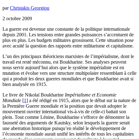
par
Christakis Georgiou
2 octobre 2009
La guerre est devenue une constante de la politique internationale
depuis 2001. Les tensions entre grandes puissances s’accentuent de
plus en plus. Les budgets militaires grossissent. Cette situation pose
avec acuité la question des rapports entre militarisme et capitalisme.
L’un des principaux théoriciens marxistes de l’impérialisme, dont le
travail est resté méconnu, est Boukharine. Ses analyses peuvent
nous servir aujourd’hui alors que le système impérialiste est en
mutation et évolue vers une structure multipolaire ressemblant à celle
qui a produit les deux guerres mondiales et que Boukharine avait si
bien analysée en 1915.
Le livre de Nikolaï Boukharine
Impérialisme et Economie
Mondiale
[
1
]
a été rédigé en 1915, alors que le débat sur la nature de
la Première Guerre mondiale et la position que devait adopter le
mouvement ouvrier international vis-à-vis de celle-ci battait son
plein. Tout comme Lénine, Boukharine s’efforce de démontrer la
fausseté des arguments de Kautsky, selon lesquels la guerre serait
une aberration historique puisqu’en réalité le développement de
l’économie mondiale aurait unifié les intérêts de tous les capitalistes