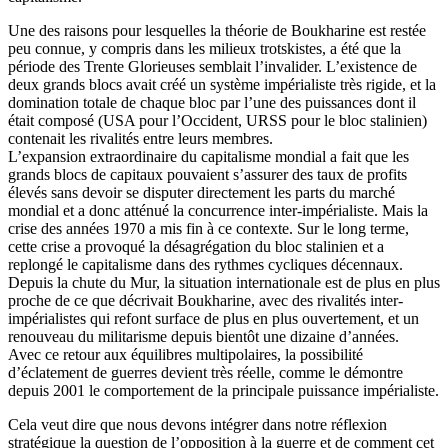
Une des raisons pour lesquelles la théorie de Boukharine est restée
peu connue, y compris dans les milieux trotskistes, a été que la
période des Trente Glorieuses semblait l’invalider. L’existence de
deux grands blocs avait créé un système impérialiste très rigide, et la
domination totale de chaque bloc par l’une des puissances dont il
était composé (
USA
pour l’Occident,
URSS
pour le bloc stalinien)
contenait les rivalités entre leurs membres.
L’expansion extraordinaire du capitalisme mondial a fait que les
grands blocs de capitaux pouvaient s’assurer des taux de profits
élevés sans devoir se disputer directement les parts du marché
mondial et a donc atténué la concurrence inter-impérialiste. Mais la
crise des années 1970 a mis fin à ce contexte. Sur le long terme,
cette crise a provoqué la désagrégation du bloc stalinien et a
replongé le capitalisme dans des rythmes cycliques décennaux.
Depuis la chute du Mur, la situation internationale est de plus en plus
proche de ce que décrivait Boukharine, avec des rivalités inter-
impérialistes qui refont surface de plus en plus ouvertement, et un
renouveau du militarisme depuis bientôt une dizaine d’années.
Avec ce retour aux équilibres multipolaires, la possibilité
d’éclatement de guerres devient très réelle, comme le démontre
depuis 2001 le comportement de la principale puissance impérialiste.
Cela veut dire que nous devons intégrer dans notre réflexion
stratégique la question de l’opposition à la guerre et de comment cet