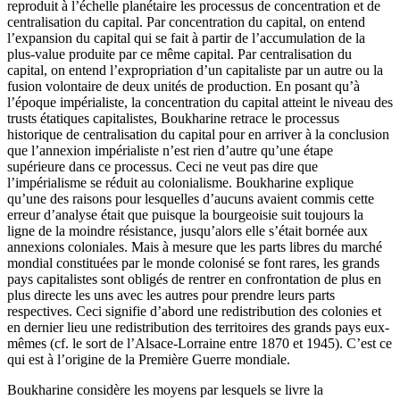
reproduit à l’échelle planétaire les processus de concentration et de
centralisation du capital. Par concentration du capital, on entend
l’expansion du capital qui se fait à partir de l’accumulation de la
plus-value produite par ce même capital. Par centralisation du
capital, on entend l’expropriation d’un capitaliste par un autre ou la
fusion volontaire de deux unités de production. En posant qu’à
l’époque impérialiste, la concentration du capital atteint le niveau des
trusts étatiques capitalistes, Boukharine retrace le processus
historique de centralisation du capital pour en arriver à la conclusion
que l’annexion impérialiste n’est rien d’autre qu’une étape
supérieure dans ce processus. Ceci ne veut pas dire que
l’impérialisme se réduit au colonialisme. Boukharine explique
qu’une des raisons pour lesquelles d’aucuns avaient commis cette
erreur d’analyse était que puisque la bourgeoisie suit toujours la
ligne de la moindre résistance, jusqu’alors elle s’était bornée aux
annexions coloniales. Mais à mesure que les parts libres du marché
mondial constituées par le monde colonisé se font rares, les grands
pays capitalistes sont obligés de rentrer en confrontation de plus en
plus directe les uns avec les autres pour prendre leurs parts
respectives. Ceci signifie d’abord une redistribution des colonies et
en dernier lieu une redistribution des territoires des grands pays eux-
mêmes (cf. le sort de l’Alsace-Lorraine entre 1870 et 1945). C’est ce
qui est à l’origine de la Première Guerre mondiale.
Boukharine considère les moyens par lesquels se livre la