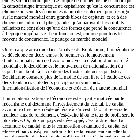
entités socioéconomiques. Le propre de l’impérialisme est donc que
la caractéristique intrinsèque au capitalisme qu’est la concurrence est
éliminée au sein des économies nationales seulement pour resurgir
sur le marché mondial entre grands blocs de capitaux, et ce à des
dimensions infiniment plus grandes qu’auparavant. Les conflits
militaires ne sont alors qu’une des formes que prend la concurrence
à l’époque impérialiste. Leur fonction est, comme pour tous les
moyens de concurrence, le partage du marché mondial.
On remarque ainsi que dans l’analyse de Boukharine, l’impérialisme
se développe en deux temps
; le premier est le mouvement
d’internationalisation de l’économie avec la création d’un marché
mondial et le deuxième est le mouvement de nationalisation du
capital qui aboutit à la création des trusts étatiques capitalistes.
Boukharine consacre plus de la moitié de son livre à l’étude de ces
deux tendances et de leurs principaux mécanismes.
Internationalisation de l’économie et création du marché mondial
L’internationalisation de l’économie est en partie motivée par le
mécanisme qui détermine l’investissement du capital. Le capital
accumulé cherche en règle générale à s’investir là où il recevra le
meilleur taux de rendement, c’est-à-dire là où le taux de profit sera le
plus élevé. Or, plus un pays est développé, c’est-à-dire plus il a
accumulé de capital, plus la composition organique du capital est
élevée et par conséquent, selon la loi de la baisse tendancielle du
taux de profit, plus les taux de profits sont bas. Cette réalité conduit