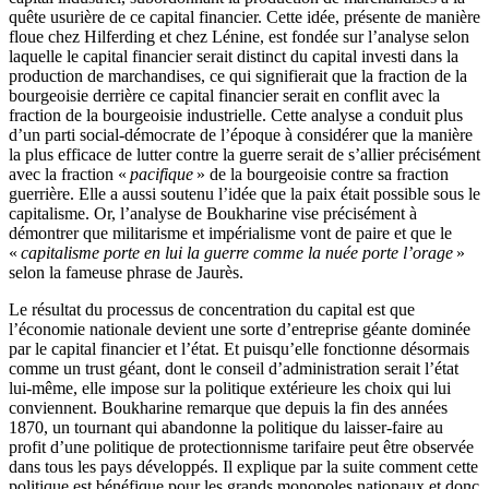
quête usurière de ce capital financier. Cette idée, présente de manière
floue chez Hilferding et chez Lénine, est fondée sur l’analyse selon
laquelle le capital financier serait distinct du capital investi dans la
production de marchandises, ce qui signifierait que la fraction de la
bourgeoisie derrière ce capital financier serait en conflit avec la
fraction de la bourgeoisie industrielle. Cette analyse a conduit plus
d’un parti social-démocrate de l’époque à considérer que la manière
la plus efficace de lutter contre la guerre serait de s’allier précisément
avec la fraction «
pacifique
» de la bourgeoisie contre sa fraction
guerrière. Elle a aussi soutenu l’idée que la paix était possible sous le
capitalisme. Or, l’analyse de Boukharine vise précisément à
démontrer que militarisme et impérialisme vont de paire et que le
«
capitalisme porte en lui la guerre comme la nuée porte l’orage
»
selon la fameuse phrase de Jaurès.
Le résultat du processus de concentration du capital est que
l’économie nationale devient une sorte d’entreprise géante dominée
par le capital financier et l’état. Et puisqu’elle fonctionne désormais
comme un trust géant, dont le conseil d’administration serait l’état
lui-même, elle impose sur la politique extérieure les choix qui lui
conviennent. Boukharine remarque que depuis la fin des années
1870, un tournant qui abandonne la politique du laisser-faire au
profit d’une politique de protectionnisme tarifaire peut être observée
dans tous les pays développés. Il explique par la suite comment cette
politique est bénéfique pour les grands monopoles nationaux et donc