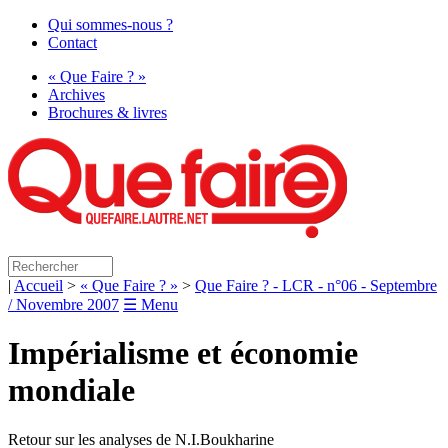
Qui sommes-nous ?
Contact
« Que Faire ? »
Archives
Brochures & livres
|
Accueil
>
« Que Faire ? »
>
Que Faire ? - LCR - n°06 - Septembre
/ Novembre 2007
☰ Menu
Impérialisme et économie
mondiale
Retour sur les analyses de
N.I.
Boukharine