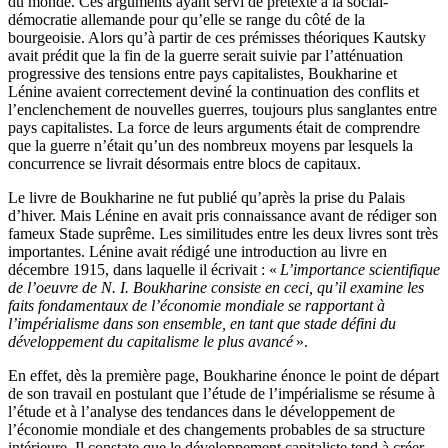
du monde. Ces arguments ayant servi de prétexte à la social-
démocratie allemande pour qu’elle se range du côté de la
bourgeoisie. Alors qu’à partir de ces prémisses théoriques Kautsky
avait prédit que la fin de la guerre serait suivie par l’atténuation
progressive des tensions entre pays capitalistes, Boukharine et
Lénine avaient correctement deviné la continuation des conflits et
l’enclenchement de nouvelles guerres, toujours plus sanglantes entre
pays capitalistes. La force de leurs arguments était de comprendre
que la guerre n’était qu’un des nombreux moyens par lesquels la
concurrence se livrait désormais entre blocs de capitaux.
Le livre de Boukharine ne fut publié qu’après la prise du Palais
d’hiver. Mais Lénine en avait pris connaissance avant de rédiger son
fameux Stade suprême. Les similitudes entre les deux livres sont très
importantes. Lénine avait rédigé une introduction au livre en
décembre 1915, dans laquelle il écrivait : «
L’importance scientifique
de l’oeuvre de
N. I.
Boukharine consiste en ceci, qu’il examine les
faits fondamentaux de l’économie mondiale se rapportant à
l’impérialisme dans son ensemble, en tant que stade défini du
développement du capitalisme le plus avancé
».
En effet, dès la première page, Boukharine énonce le point de départ
de son travail en postulant que l’étude de l’impérialisme se résume à
l’étude et à l’analyse des tendances dans le développement de
l’économie mondiale et des changements probables de sa structure
intérieure. Il constate que le développement capitaliste tend à créer