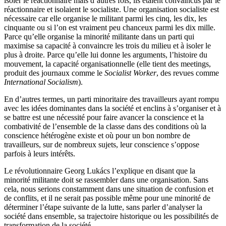
isoler le réactionnaire mais d’autres fois, ils étaient convaincus par le
réactionnaire et isolaient le socialiste. Une organisation socialiste est
nécessaire car elle organise le militant parmi les cinq, les dix, les
cinquante ou si l’on est vraiment peu chanceux parmi les dix mille.
Parce qu’elle organise la minorité militante dans un parti qui
maximise sa capacité à convaincre les trois du milieu et à isoler le
plus à droite. Parce qu’elle lui donne les arguments, l’histoire du
mouvement, la capacité organisationnelle (elle tient des meetings,
produit des journaux comme le
Socialist Worker
, des revues comme
International Socialism
).
En d’autres termes, un parti minoritaire des travailleurs ayant rompu
avec les idées dominantes dans la société et enclins à s’organiser et à
se battre est une nécessité pour faire avancer la conscience et la
combativité de l’en­semble de la classe dans des conditions où la
conscience hétérogène existe et où pour un bon nombre de
travailleurs, sur de nombreux sujets, leur conscience s’oppose
parfois à leurs intérêts.
Le révolutionnaire Georg Lukács l’explique en disant que la
minorité militante doit se rassembler dans une organisation. Sans
cela, nous serions constamment dans une situation de confusion et
de conflits, et il ne serait pas possible même pour une minorité de
déterminer l’étape suivante de la lutte, sans parler d’analyser la
société dans ensemble, sa trajectoire historique ou les possibilités de
transformation de la société.