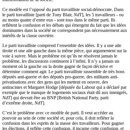
Ce modèle est l’opposé du parti travailliste social-démocrate. Dans
le parti travailliste [parti de Tony Blair,
NdT
], les 5 travailleurs - ou
au moins quatre d’entre eux - sont tous dans le même parti. Ils
reflètent la confusion et les débats qui émergent du fait que les idées
dominantes dans la société ne correspondent pas nécessairement aux
intérêts de la classe ouvrière.
Le parti travailliste comprend l’ensemble des idées. Il y a une aile
droite et une aile gauche dans la même pièce, qui argumentent sur la
voie à suivre. Mais le problème est qu’ils ne résolvent jamais le
problème, les discussions continuent à l’infini. Il n’y a jamais un
moment où la gauche ou la droite gagne de façon décisive et
détermine comment agir. Le parti travailliste rassemble de très bons
députés anti-guerre et des députés pro-guerre, des militants anti-
privatisations avec des gens qui les mettent en oeuvre, des
antiracistes et Margaret Hodge [députée du Labour qui a déclaré par
exemple que le manque de logements sociaux était dû aux immigrés,
NdT
] qui devrait être au
BNP
[British National Party, parti
d’extrême droite,
NdT
].
C’est le problème avec ce modèle de parti. Il veut accéder au
pouvoir au sein de cette société et, pour cela, il doit refléter la
confusion dans les esprits de la masse des travailleurs. Pour gagner
les élections, il reflète cette confusion, il incarne cette confusion, et