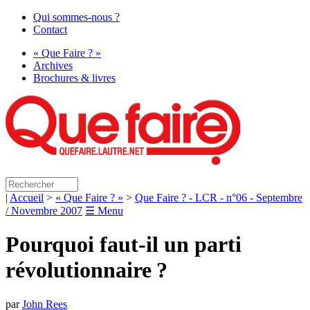
Qui sommes-nous ?
Contact
« Que Faire ? »
Archives
Brochures & livres
|
Accueil
>
« Que Faire ? »
>
Que Faire ? - LCR - n°06 - Septembre
/ Novembre 2007
☰ Menu
Pourquoi faut-il un parti
révolutionnaire
?
par
John Rees