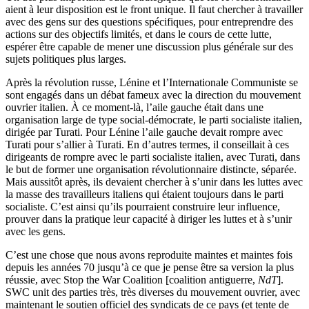
aient à leur disposition est le front unique. Il faut chercher à travailler
avec des gens sur des questions spécifiques, pour entreprendre des
actions sur des objectifs limités, et dans le cours de cette lutte,
espérer être capable de mener une discussion plus générale sur des
sujets politiques plus larges.
Après la révolution russe, Lénine et l’Internationale Communiste se
sont engagés dans un débat fameux avec la direction du mouvement
ouvrier italien. À ce moment-là, l’aile gauche était dans une
organisation large de type social-démocrate, le parti socialiste italien,
dirigée par Turati. Pour Lénine l’aile gauche devait rompre avec
Turati pour s’allier à Turati. En d’autres termes, il conseillait à ces
dirigeants de rompre avec le parti socialiste italien, avec Turati, dans
le but de former une organisation révolutionnaire distincte, séparée.
Mais aussitôt après, ils devaient chercher à s’unir dans les luttes avec
la masse des travailleurs italiens qui étaient toujours dans le parti
socialiste. C’est ainsi qu’ils pourraient construire leur influence,
prouver dans la pratique leur capacité à diriger les luttes et à s’unir
avec les gens.
C’est une chose que nous avons reproduite maintes et maintes fois
depuis les années 70 jusqu’à ce que je pense être sa version la plus
réussie, avec Stop the War Coalition [coalition antiguerre,
NdT
].
SWC
unit des parties très, très diverses du mouvement ouvrier, avec
maintenant le soutien officiel des syndicats de ce pays (et tente de