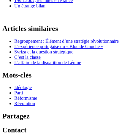
1995-2007, les luttes en France
Un étrange bilan
Articles similaires
Regroupement : Élément d’une stratégie révolutionnaire
L’expérience portugaise du «
Bloc de Gauche
»
Syriza et la question stratégique
C’est la classe
L’affaire de la disparition de Lénine
Mots-clés
Idéologie
Parti
Réformisme
Révolution
Partagez
Contact