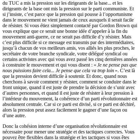
du
TUC
a mis la pression sur les dirigeants de la base... et les
dirigeants de la base ont mis la pression sur le parti communiste. Et
si j’insiste, c’est parce que la pression qui pousse à l’opportunisme
dans le mouvement ne vient jamais de ceux auxquels il serait facile
de résister. Si vous étiez simplement contacté par Gordon Brown qui
vous explique que ce serait une bonne idée d’appeler à la fin du
mouvement anti-guerre, ce ne serait pas difficile d’y résister. Mais
c’est plus difficile si ce message est transmis par des intermédiaires,
jusqu’à chacun de vos meilleurs amis, vos alliés les plus proches, le
secrétaire de votre branche syndicale, votre délégué syndical ou
certains activistes avec qui vous avez passé les cinq dernières années
à construire le mouvement et qui vous disent : «
Je ne pense pas que
nous puissions faire cela... Je pense que cela va trop loin
». C’est là
que la pres­sion devient difficile à soutenir. Et donc, quand nous
cherchons à savoir comment y résister, comment se conduire dans le
front unique, quand il est juste de prendre la décision de s’unir avec
d’autres personnes, et quand il est juste de résister à leur pression à
l’intérieur du mouvement, la cohérence d’un parti révolutionnaire est
absolument centrale. Car si ce parti est divisé, si ce parti est déchiré,
alors la pression peut assez facilement le gagner d’une façon ou
d’une autre.
Donc la cohésion interne d’une organisation révolutionnaire est
nécessaire pour mener une stratégie et des tacti­ques correctes. Vous
pouvez être flexibles dans la stratégie et les tactiques si vous êtes