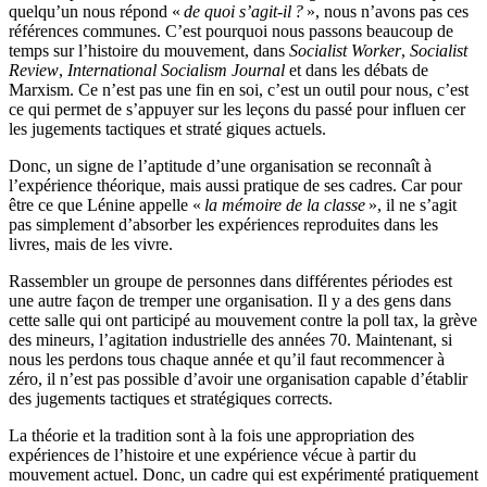
quelqu’un nous répond «
de quoi s’agit-il
?
», nous n’avons pas ces
réfé­rences communes. C’est pourquoi nous passons beaucoup de
temps sur l’histoire du mouvement, dans
Socialist Worker
,
Socialist
Review
,
International Socialism Journal
et dans les débats de
Marxism. Ce n’est pas une fin en soi, c’est un outil pour nous, c’est
ce qui permet de s’appuyer sur les leçons du passé pour influen cer
les jugements tactiques et straté giques actuels.
Donc, un signe de l’aptitude d’une organisation se reconnaît à
l’expérience théorique, mais aussi pratique de ses cadres. Car pour
être ce que Lénine appelle «
la mémoire de la classe
», il ne s’agit
pas simplement d’absorber les expériences reproduites dans les
livres, mais de les vivre.
Rassembler un groupe de personnes dans différentes périodes est
une autre façon de tremper une organisation. Il y a des gens dans
cette salle qui ont participé au mouvement contre la poll tax, la grève
des mineurs, l’agitation industrielle des années 70. Maintenant, si
nous les perdons tous chaque année et qu’il faut recommencer à
zéro, il n’est pas possible d’avoir une organisation capable d’établir
des jugements tactiques et stratégiques corrects.
La théorie et la tradition sont à la fois une appropriation des
expériences de l’histoire et une expérience vécue à partir du
mouvement actuel. Donc, un cadre qui est expérimenté pratiquement