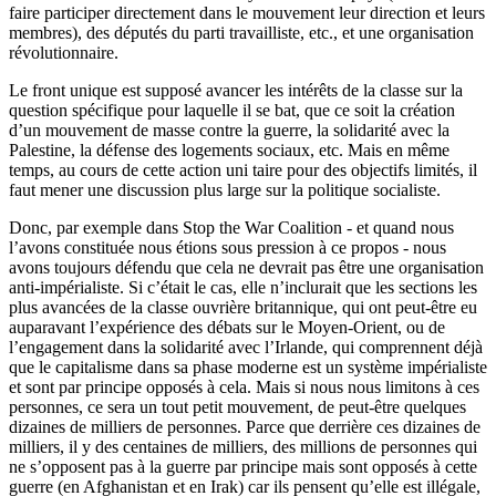
faire participer directement dans le mouvement leur direction et leurs
membres), des députés du parti travailliste, etc., et une organisation
révolutionnaire.
Le front unique est supposé avancer les intérêts de la classe sur la
question spécifique pour laquelle il se bat, que ce soit la création
d’un mouvement de masse contre la guerre, la solidarité avec la
Palestine, la défense des loge­ments sociaux, etc. Mais en même
temps, au cours de cette action uni taire pour des objectifs limités, il
faut mener une discussion plus large sur la politique socialiste.
Donc, par exemple dans Stop the War Coalition - et quand nous
l’avons constituée nous étions sous pression à ce propos - nous
avons toujours défendu que cela ne devrait pas être une organisation
anti-impérialiste. Si c’était le cas, elle n’inclurait que les sections les
plus avancées de la classe ouvrière britannique, qui ont peut-être eu
auparavant l’expérience des débats sur le Moyen-Orient, ou de
l’engagement dans la solidarité avec l’Irlande, qui comprennent déjà
que le capitalisme dans sa phase moderne est un système impérialiste
et sont par principe opposés à cela. Mais si nous nous limitons à ces
personnes, ce sera un tout petit mouvement, de peut-être quelques
dizaines de milliers de personnes. Parce que derrière ces dizaines de
milliers, il y des centaines de milliers, des millions de personnes qui
ne s’opposent pas à la guerre par principe mais sont opposés à cette
guerre (en Afghanistan et en Irak) car ils pensent qu’elle est illégale,