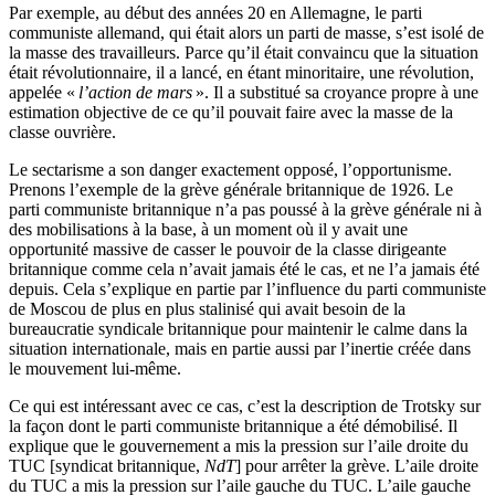
Par exemple, au début des années 20 en Allemagne, le parti
communiste allemand, qui était alors un parti de masse, s’est isolé de
la masse des travailleurs. Parce qu’il était convaincu que la situation
était révolutionnaire, il a lancé, en étant minoritaire, une révolution,
appelée «
l’action de mars
». Il a substitué sa croyance propre à une
estimation objective de ce qu’il pouvait faire avec la masse de la
classe ouvrière.
Le sectarisme a son danger exactement opposé, l’opportunisme.
Prenons l’exemple de la grève générale britanni­que de 1926. Le
parti communiste britannique n’a pas poussé à la grève générale ni à
des mobilisations à la base, à un moment où il y avait une
opportunité massive de casser le pouvoir de la classe dirigeante
britannique comme cela n’avait jamais été le cas, et ne l’a jamais été
depuis. Cela s’explique en partie par l’influence du parti communiste
de Moscou de plus en plus stalinisé qui avait besoin de la
bureaucratie syndicale britannique pour maintenir le calme dans la
situation internationale, mais en partie aussi par l’inertie créée dans
le mouvement lui-même.
Ce qui est intéressant avec ce cas, c’est la description de Trotsky sur
la façon dont le parti communiste bri­tannique a été démobilisé. Il
explique que le gouvernement a mis la pression sur l’aile droite du
TUC
[syndicat bri­tannique,
NdT
] pour arrêter la grève. L’aile droite
du
TUC
a mis la pression sur l’aile gauche du
TUC
. L’aile gauche