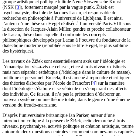
groupe artistique et politique intitulé Neue Slowenische Kunst
(
NSK
[
3
]
), fortement marqué par la vague punk. Žižek est
psychanalyste, disciple de Jacques Lacan, et responsable de
recherche en philosophie à l’université de Ljubljana. Il est ainsi
l’auteur d’une thèse sur Hegel réalisée à l’université Paris-
VIII
sous
la direction de Jacques-Alain Miller, gendre et proche collaborateur
de Lacan, thèse dans laquelle il confronte les concepts
philosophiques développés par Lacan à l’oeuvre du fondateur de la
dialectique moderne (republiée sous le titre Hegel, le plus sublime
des hystériques).
Les travaux de Žižek sont essentiellement axés sur l’idéologie et
l’émancipation vis-à-vis de celle-ci, et ce à trois niveaux distincts
mais non séparés : esthétique (l’idéologie dans la culture de masse),
politique et personnel. En cela, il est amené à reprendre et critiquer
des théories élaborées par l’école de Francfort
[
4
]
sur la manière
dont l’idéologie s’élabore et se véhicule en s’emparant des affects
des individus. Ce faisant, il n’a pas la prétention d’élaborer un
nouveau système ou une théorie totale, dans le genre d’une énième
version du freudo-marxisme.
D’après l’universitaire britannique Ian Parker, auteur d’une
introduction critique à la pensée de Žižek, cette démarche à trois
niveaux, psychanalyse, activité politique et création artistique, tourne
autour de deux questions centrales : comment sommes-nous capturés