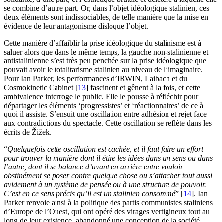
se combine d’autre part. Or, dans l’objet idéologique stalinien, ces
deux éléments sont indissociables, de telle manière que la mise en
évidence de leur antagonisme disloque l’objet.
Cette manière d’affaiblir la prise idéologique du stalinisme est à
saluer alors que dans le même temps, la gauche non-stalinienne et
antistalinienne s’est très peu penchée sur la prise idéologique que
pouvait avoir le totalitarisme stalinien au niveau de l’imaginaire.
Pour Ian Parker, les performances d’
IRWIN
, Laibach et du
Cosmokinetic Cabinet
[
13
]
fascinent et gênent à la fois, et cette
ambivalence interroge le public. Elle le pousse à réfléchir pour
départager les éléments ‘progressistes’ et ‘réactionnaires’ de ce à
quoi il assiste. S’ensuit une oscillation entre adhésion et rejet face
aux contradictions du spectacle. Cette oscillation se reflète dans les
écrits de Žižek.
“
Quelquefois cette oscillation est cachée, et il faut faire un effort
pour trouver la manière dont il étire les idées dans un sens ou dans
l’autre, dont il se balance d’avant en arrière entre vouloir
obstinément se poser contre quelque chose ou s’attacher tout aussi
avidement à un système de pensée ou à une structure de pouvoir.
C’est en ce sens précis qu’il est un stalinien consommé
”
[
14
]
. Ian
Parker renvoie ainsi à la politique des partis communistes staliniens
d’Europe de l’Ouest, qui ont opéré des virages vertigineux tout au
long de leur existence, abandonné une conception de la société