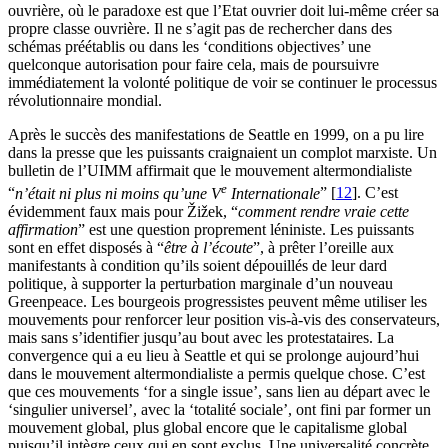
ouvrière, où le paradoxe est que l’Etat ouvrier doit lui-même créer sa
propre classe ouvrière. Il ne s’agit pas de rechercher dans des
schémas préétablis ou dans les ‘conditions objectives’ une
quelconque autorisation pour faire cela, mais de poursuivre
immédiatement la volonté politique de voir se continuer le processus
révolutionnaire mondial.
Après le succès des manifestations de Seattle en 1999, on a pu lire
dans la presse que les puissants craignaient un complot marxiste. Un
bulletin de l’
UIMM
affirmait que le mouvement altermondialiste
e
“
n’était ni plus ni moins qu’une V
Internationale
”
[
12
]
. C’est
évidemment faux mais pour Žižek, “
comment rendre vraie cette
affirmation
” est une question proprement léniniste. Les puissants
sont en effet disposés à “
être à l’écoute
”, à prêter l’oreille aux
manifestants à condition qu’ils soient dépouillés de leur dard
politique, à supporter la perturbation marginale d’un nouveau
Greenpeace. Les bourgeois progressistes peuvent même utiliser les
mouvements pour renforcer leur position vis-à-vis des conservateurs,
mais sans s’identifier jusqu’au bout avec les protestataires. La
convergence qui a eu lieu à Seattle et qui se prolonge aujourd’hui
dans le mouvement altermondialiste a permis quelque chose. C’est
que ces mouvements ‘for a single issue’, sans lien au départ avec le
‘singulier universel’, avec la ‘totalité sociale’, ont fini par former un
mouvement global, plus global encore que le capitalisme global
puisqu’il intègre ceux qui en sont exclus. Une universalité concrète,