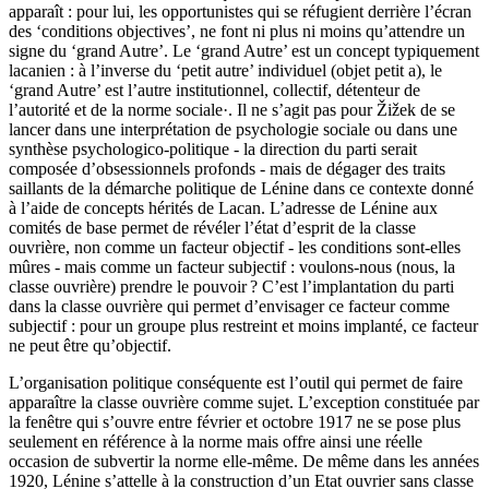
apparaît : pour lui, les opportunistes qui se réfugient derrière l’écran
des ‘conditions objectives’, ne font ni plus ni moins qu’attendre un
signe du ‘grand Autre’. Le ‘grand Autre’ est un concept typiquement
lacanien : à l’inverse du ‘petit autre’ individuel (objet petit a), le
‘grand Autre’ est l’autre institutionnel, collectif, détenteur de
l’autorité et de la norme sociale·. Il ne s’agit pas pour Žižek de se
lancer dans une interprétation de psychologie sociale ou dans une
synthèse psychologico-politique - la direction du parti serait
composée d’obsessionnels profonds - mais de dégager des traits
saillants de la démarche politique de Lénine dans ce contexte donné
à l’aide de concepts hérités de Lacan. L’adresse de Lénine aux
comités de base permet de révéler l’état d’esprit de la classe
ouvrière, non comme un facteur objectif - les conditions sont-elles
mûres - mais comme un facteur subjectif : voulons-nous (nous, la
classe ouvrière) prendre le pouvoir
? C’est l’implantation du parti
dans la classe ouvrière qui permet d’envisager ce facteur comme
subjectif : pour un groupe plus restreint et moins implanté, ce facteur
ne peut être qu’objectif.
L’organisation politique conséquente est l’outil qui permet de faire
apparaître la classe ouvrière comme sujet. L’exception constituée par
la fenêtre qui s’ouvre entre février et octobre 1917 ne se pose plus
seulement en référence à la norme mais offre ainsi une réelle
occasion de subvertir la norme elle-même. De même dans les années
1920, Lénine s’attelle à la construction d’un Etat ouvrier sans classe