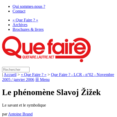
Qui sommes-nous ?
Contact
« Que Faire ? »
Archives
Brochures & livres
|
Accueil
>
« Que Faire ? »
>
Que Faire ? - LCR - n°02 - Novembre
2005 / janvier 2006
☰ Menu
Le phénomène Slavoj Žižek
Le savant et le symbolique
par
Antoine Brand