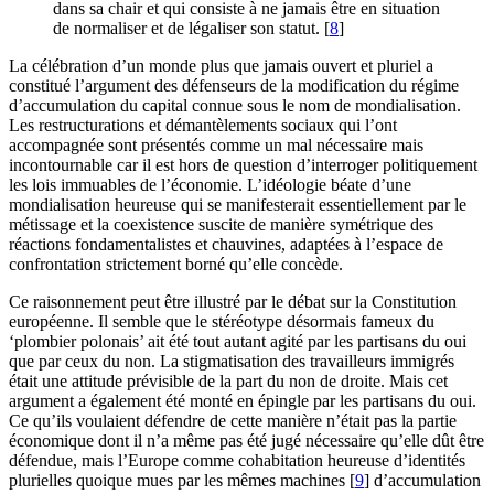
dans sa chair et qui consiste à ne jamais être en situation
de normaliser et de légaliser son statut.
[
8
]
La célébration d’un monde plus que jamais ouvert et pluriel a
constitué l’argument des défenseurs de la modification du régime
d’accumulation du capital connue sous le nom de mondialisation.
Les restructurations et démantèlements sociaux qui l’ont
accompagnée sont présentés comme un mal nécessaire mais
incontournable car il est hors de question d’interroger politiquement
les lois immuables de l’économie. L’idéologie béate d’une
mondialisation heureuse qui se manifesterait essentiellement par le
métissage et la coexistence suscite de manière symétrique des
réactions fondamentalistes et chauvines, adaptées à l’espace de
confrontation strictement borné qu’elle concède.
Ce raisonnement peut être illustré par le débat sur la Constitution
européenne. Il semble que le stéréotype désormais fameux du
‘plombier polonais’ ait été tout autant agité par les partisans du oui
que par ceux du non. La stigmatisation des travailleurs immigrés
était une attitude prévisible de la part du non de droite. Mais cet
argument a également été monté en épingle par les partisans du oui.
Ce qu’ils voulaient défendre de cette manière n’était pas la partie
économique dont il n’a même pas été jugé nécessaire qu’elle dût être
défendue, mais l’Europe comme cohabitation heureuse d’identités
plurielles quoique mues par les mêmes machines
[
9
]
d’accumulation