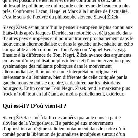
qu’il est possible de les relier et de les confronter à ceux de la
philosophie politique, ce qui regarde cette revue de beaucoup plus
près. Confronter Lacan, Hegel et Marx à la lumière de l’actualité,
c’est le sens de l’œuvre du philosophe slovène Slavoj Žižek.
Slavoj Žižek est aujourd’hui le penseur européen le plus connu aux
Etats-Unis après Jacques Derrida, sa notoriété est déjà grande dans
d’autres pays européens et il pourrait trouver prochainement dans le
mouvement altermondialiste et dans la gauche universitaire un écho
comparable à celui qu’ont eu Toni Negri ou Miguel Benasayag.
Ensuite à la différence de Toni Negri, Žižek avance des arguments
en faveur d’une politisation plus intense et d’une intervention plus
systématique des militants politiques dans le mouvement
altermondialiste. Il popularise une interprétation originale et
intéressante du léninisme, bien différente de celle critiquée par la
gauche mouvementiste ou, pire, caricaturée par les historiens
bourgeois. Enfin comme Toni Negri, Žižek rend le marxisme plus
‘rock n’ roll’ tout en lui étant, au moins partiellement, extérieur.
Qui est-il
? D’où vient-il
?
Slavoj Žižek est né à la fin des années quarante dans la partie
slovène de la Yougoslavie. Il a participé aux mouvements
d’opposition au régime stalinien, notamment dans le cadre d’un
comité pour la libération de journalistes inculpés et surtout d’un