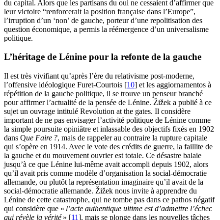
du capital. Alors que les partisans du oui ne cessaient d’affirmer que
leur victoire “renforcerait la position française dans l’Europe”,
l’irruption d’un ‘non’ de gauche, porteur d’une repolitisation des
question économique, a permis la réémergence d’un universalisme
politique.
L’héritage de Lénine pour la refonte de la gauche
Il est très vivifiant qu’après l’ère du relativisme post-moderne,
l’offensive idéologique Furet-Courtois
[
10
]
et les aggiornamentos à
répétition de la gauche politique, il se trouve un penseur branché
pour affirmer l’actualité de la pensée de Lénine. Žižek a publié à ce
sujet un ouvrage intitulé Revolution at the gates. Il considère
important de ne pas envisager l’activité politique de Lénine comme
la simple poursuite opiniâtre et inlassable des objectifs fixés en 1902
dans Q
ue Faire
?
, mais de rappeler au contraire la rupture capitale
qui s’opère en 1914. Avec le vote des crédits de guerre, la faillite de
la gauche et du mouvement ouvrier est totale. Ce désastre balaie
jusqu’à ce que Lénine lui-même avait accompli depuis 1902, alors
qu’il avait pris comme modèle d’organisation la social-démocratie
allemande, ou plutôt la représentation imaginaire qu’il avait de la
social-démocratie allemande. Žižek nous invite à apprendre du
Lénine de cette catastrophe, qui ne tombe pas dans ce pathos négatif
qui considère que «
l’acte authentique ultime est d’admettre l’échec
qui révèle la vérité
»
[
11
]
, mais se plonge dans les nouvelles tâches