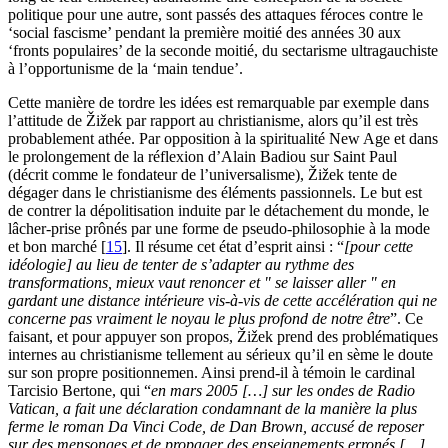
politique pour une autre, sont passés des attaques féroces contre le
‘social fascisme’ pendant la première moitié des années 30 aux
‘fronts populaires’ de la seconde moitié, du sectarisme ultragauchiste
à l’opportunisme de la ‘main tendue’.
Cette manière de tordre les idées est remarquable par exemple dans
l’attitude de Žižek par rapport au christianisme, alors qu’il est très
probablement athée. Par opposition à la spiritualité New Age et dans
le prolongement de la réflexion d’Alain Badiou sur Saint Paul
(décrit comme le fondateur de l’universalisme), Žižek tente de
dégager dans le christianisme des éléments passionnels. Le but est
de contrer la dépolitisation induite par le détachement du monde, le
lâcher-prise prônés par une forme de pseudo-philosophie à la mode
et bon marché
[
15
]
. Il résume cet état d’esprit ainsi : “
[pour cette
idéologie] au lieu de tenter de s’adapter au rythme des
transformations, mieux vaut renoncer et " se laisser aller " en
gardant une distance intérieure vis-à-vis de cette accélération qui ne
concerne pas vraiment le noyau le plus profond de notre être
”. Ce
faisant, et pour appuyer son propos, Žižek prend des problématiques
internes au christianisme tellement au sérieux qu’il en sème le doute
sur son propre positionnemen. Ainsi prend-il à témoin le cardinal
Tarcisio Bertone, qui “
en mars 2005 […] sur les ondes de Radio
Vatican, a fait une déclaration condamnant de la manière la plus
ferme le roman Da Vinci Code, de Dan Brown, accusé de reposer
sur des mensonges et de propager des enseignements erronés […].