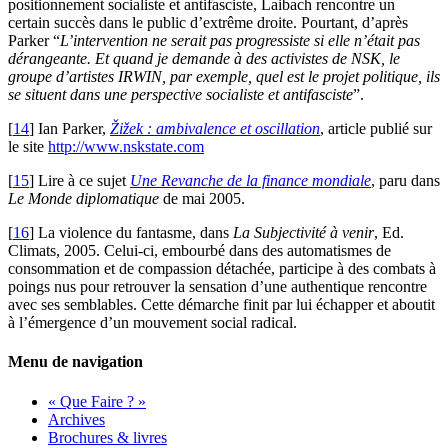
positionnement socialiste et antifasciste, Laibach rencontre un
certain succès dans le public d’extrême droite. Pourtant, d’après
Parker “
L’intervention ne serait pas progressiste si elle n’était pas
dérangeante. Et quand je demande à des activistes de
NSK
, le
groupe d’artistes
IRWIN
, par exemple, quel est le projet politique, ils
se situent dans une perspective socialiste et antifasciste
”.
[
14
]
Ian Parker,
Žižek : ambivalence et oscillation
, article publié sur
le site
http://www.nskstate.com
[
15
]
Lire à ce sujet
Une Revanche de la finance mondiale
, paru dans
Le Monde diplomatique
de mai 2005.
[
16
]
La violence du fantasme, dans
La Subjectivité à venir
, Ed.
Climats, 2005. Celui-ci, embourbé dans des automatismes de
consommation et de compassion détachée, participe à des combats à
poings nus pour retrouver la sensation d’une authentique rencontre
avec ses semblables. Cette démarche finit par lui échapper et aboutit
à l’émergence d’un mouvement social radical.
Menu de navigation
« Que Faire ? »
Archives
Brochures & livres