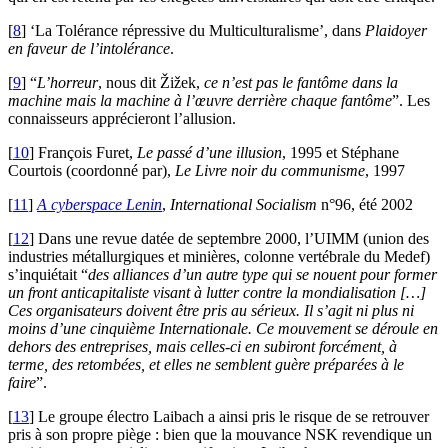
[
8
]
‘La Tolérance répressive du Multiculturalisme’, dans
Plaidoyer
en faveur de l’intolérance
.
[
9
]
“
L’horreur
, nous dit Žižek,
ce n’est pas le fantôme dans la
machine mais la machine à l’œuvre derrière chaque fantôme
”. Les
connaisseurs apprécieront l’allusion.
[
10
]
François Furet,
Le passé d’une illusion
, 1995 et Stéphane
Courtois (coordonné par),
Le Livre noir du communisme
, 1997
[
11
]
A cyberspace Lenin
,
International Socialism
n°96, été 2002
[
12
]
Dans une revue datée de septembre 2000, l’
UIMM
(union des
industries métallurgiques et minières, colonne vertébrale du Medef)
s’inquiétait “
des alliances d’un autre type qui se nouent pour former
un front anticapitaliste visant à lutter contre la mondialisation […]
Ces organisateurs doivent être pris au sérieux. Il s’agit ni plus ni
moins d’une cinquième Internationale. Ce mouvement se déroule en
dehors des entreprises, mais celles-ci en subiront forcément, à
terme, des retombées, et elles ne semblent guère préparées à le
faire
”.
[
13
]
Le groupe électro Laibach a ainsi pris le risque de se retrouver
pris à son propre piège : bien que la mouvance
NSK
revendique un