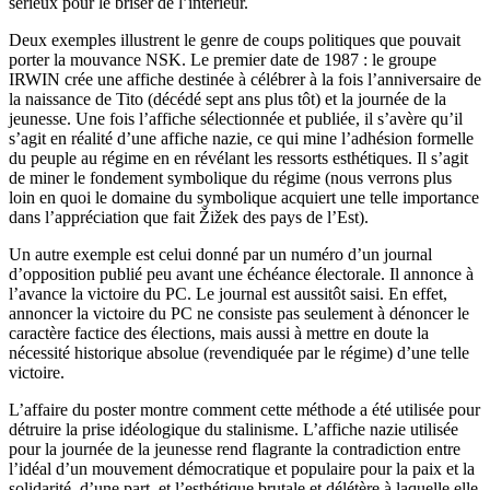
sérieux pour le briser de l’intérieur.
Deux exemples illustrent le genre de coups politiques que pouvait
porter la mouvance
NSK
. Le premier date de 1987 : le groupe
IRWIN
crée une affiche destinée à célébrer à la fois l’anniversaire de
la naissance de Tito (décédé sept ans plus tôt) et la journée de la
jeunesse. Une fois l’affiche sélectionnée et publiée, il s’avère qu’il
s’agit en réalité d’une affiche nazie, ce qui mine l’adhésion formelle
du peuple au régime en en révélant les ressorts esthétiques. Il s’agit
de miner le fondement symbolique du régime (nous verrons plus
loin en quoi le domaine du symbolique acquiert une telle importance
dans l’appréciation que fait Žižek des pays de l’Est).
Un autre exemple est celui donné par un numéro d’un journal
d’opposition publié peu avant une échéance électorale. Il annonce à
l’avance la victoire du
PC
. Le journal est aussitôt saisi. En effet,
annoncer la victoire du
PC
ne consiste pas seulement à dénoncer le
caractère factice des élections, mais aussi à mettre en doute la
nécessité historique absolue (revendiquée par le régime) d’une telle
victoire.
L’affaire du poster montre comment cette méthode a été utilisée pour
détruire la prise idéologique du stalinisme. L’affiche nazie utilisée
pour la journée de la jeunesse rend flagrante la contradiction entre
l’idéal d’un mouvement démocratique et populaire pour la paix et la
solidarité, d’une part, et l’esthétique brutale et délétère à laquelle elle