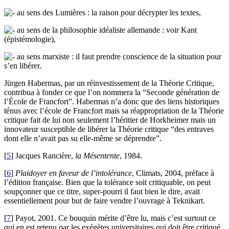
au sens des Lumières : la raison pour décrypter les textes,
au sens de la philosophie idéaliste allemande : voir Kant
(épistémologie),
au sens marxiste : il faut prendre conscience de la situation pour
s’en libérer.
Jürgen Habermas, par un réinvestissement de la Théorie Critique,
contribua à fonder ce que l’on nommera la “Seconde génération de
l’École de Francfort”. Habermas n’a donc que des liens historiques
ténus avec l’école de Francfort mais sa réappropriation de la Théorie
critique fait de lui non seulement l’héritier de Horkheimer mais un
innovateur susceptible de libérer la Théorie critique “des entraves
dont elle n’avait pas su elle-même se déprendre”.
[
5
]
Jacques Rancière,
la Mésentente
, 1984.
[
6
]
Plaidoyer en faveur de l’intolérance
, Climats, 2004, préface à
l’édition française. Bien que la tolérance soit critiquable, on peut
soupçonner que ce titre, super-pourri il faut bien le dire, avait
essentiellement pour but de faire vendre l’ouvrage à Teknikart.
[
7
]
Payot, 2001. Ce bouquin mérite d’être lu, mais c’est surtout ce
qui en est retenu par les exégètes universitaires qui doit être critiqué.