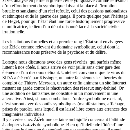
Žižek analyse en partie la guerre civile yougoslave comme le résultat
d’un effondrement du symbolique laissant la place à l’irruption
brutale et sanglante d’un réel refoulé, celui des passions nationalistes
et ethniques et de la guerre des gangs. Il porte quelque part l’héritage
de Hegel, pour qui l’État était une force historiquement progressive
et unificatrice, le lieu d’un débat raisonné face à la société civile
irrationnelle.
Les institutions formelles et au premier rang l’État sont envisagées
par Žižek comme relevant du domaine symbolique, celui dont la
reconnaissance nous préserve de la psychose et du délire.
Lorsque nous discutons avec des gens révoltés, qui parfois même
luttent à nos côtés, il nous arrive de voir jaillir sans crier gare des
éléments d’un discours délirant. Untel est convaincu que le virus du
SIDA
a été créé par Kissinger, un autre fait siennes les théories du
complot de Thierry Meyssan, un autre enfin animera un site Internet
mettant en garde contre la réactivation des réseaux stay-behind. Or
une addition de fantasmes ne constitue ni un mouvement ni une
alternative. Ainsi, si nous combattons l’ordre symbolique existant,
c’est surtout avec des outils symboliques (manifestations, affichage,
prises de parole), sans lequel il est laissé libre cours aux errances des
imaginaires individuels.
Il y a certes chez Žižek une certaine ambiguïté concernant l’attitude
à adopter vis-à-vis du symbolique. Bien qu’il défende l’idée d’une
lutte dans le domaine du symbolique par certains aspects, il prend