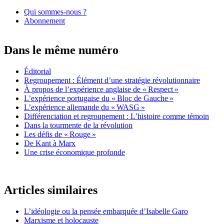
Qui sommes-nous ?
Abonnement
Dans le même numéro
Éditorial
Regroupement : Élément d’une stratégie révolutionnaire
À propos de l’expérience anglaise de «
Respect
»
L’expérience portugaise du «
Bloc de Gauche
»
L’expérience allemande du «
WASG
»
Différenciation et regroupement : L’histoire comme témoin
Dans la tourmente de la révolution
Les défis de «
Rouge
»
De Kant à Marx
Une crise économique profonde
Articles similaires
L’idéologie ou la pensée embarquée d’Isabelle Garo
Marxisme et holocauste