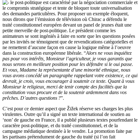
le post-politique est caractérisé par la négociation commerciale et
le compromis stratégique et tente de bloquer toute universalisation
des demandes particulières. Pour proposer un exemple éloquent,
nous dirons que l’émission de télévision où Chirac a défendu le
traité constitutionnel européen devant un panel de jeunes était une
petite merveille de post-politique. Le président comme les
animateurs se sont ingéniés à faire en sorte que les questions posées
par les invités ne témoignent que de revendications catégorielles et
ne remettent d’aucune façon en cause la logique même à l’oeuvre
dans la construction européenne libérale. “
Alors ne vous inquiétez
pas pour vos intérêts, Monsieur l’agriculteur, je vous garantis que
nous serons en meilleure position pour les défendre si le oui passe.
Et vous, Madame la représentante d’une minorité ethnique, nous
vous avons concédé un paragraphe rappelant votre existence, ce qui
devrait, je crois, vous encourager à soutenir ce texte. Quant à vous
Monsieur le religieux, merci de tenir compte des facilités que la
constitution vous procure et de la soutenir ardemment dans vos
prêches. D’autres questions
?
”.
C’est pour ce dernier aspect que Žižek réserve ses charges les plus
virulentes. Outre qu’il a signé un texte international de soutien au
‘non’ de gauche en France, il a publié plusieurs textes pourfendant le
caractère post-politique, et du traité constitutionnel, et de la
campagne médiatique destinée à le vendre. La promotion faite par
les partisans prétendument de gauche du traité (si l’on fait