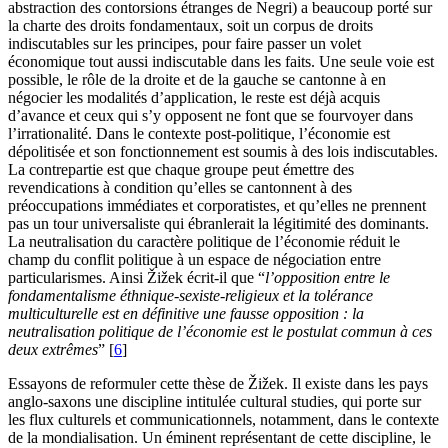
abstraction des contorsions étranges de Negri) a beaucoup porté sur
la charte des droits fondamentaux, soit un corpus de droits
indiscutables sur les principes, pour faire passer un volet
économique tout aussi indiscutable dans les faits. Une seule voie est
possible, le rôle de la droite et de la gauche se cantonne à en
négocier les modalités d’application, le reste est déjà acquis
d’avance et ceux qui s’y opposent ne font que se fourvoyer dans
l’irrationalité. Dans le contexte post-politique, l’économie est
dépolitisée et son fonctionnement est soumis à des lois indiscutables.
La contrepartie est que chaque groupe peut émettre des
revendications à condition qu’elles se cantonnent à des
préoccupations immédiates et corporatistes, et qu’elles ne prennent
pas un tour universaliste qui ébranlerait la légitimité des dominants.
La neutralisation du caractère politique de l’économie réduit le
champ du conflit politique à un espace de négociation entre
particularismes. Ainsi Žižek écrit-il que “
l’opposition entre le
fondamentalisme éthnique-sexiste-religieux et la tolérance
multiculturelle est en définitive une fausse opposition : la
neutralisation politique de l’économie est le postulat commun à ces
deux extrêmes
”
[
6
]
Essayons de reformuler cette thèse de Žižek. Il existe dans les pays
anglo-saxons une discipline intitulée cultural studies, qui porte sur
les flux culturels et communicationnels, notamment, dans le contexte
de la mondialisation. Un éminent représentant de cette discipline, le