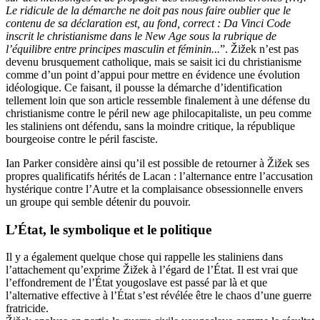
Le ridicule de la démarche ne doit pas nous faire oublier que le
contenu de sa déclaration est, au fond, correct : Da Vinci Code
inscrit le christianisme dans le New Age sous la rubrique de
l’équilibre entre principes masculin et féminin...
”. Žižek n’est pas
devenu brusquement catholique, mais se saisit ici du christianisme
comme d’un point d’appui pour mettre en évidence une évolution
idéologique. Ce faisant, il pousse la démarche d’identification
tellement loin que son article ressemble finalement à une défense du
christianisme contre le péril new age philocapitaliste, un peu comme
les staliniens ont défendu, sans la moindre critique, la république
bourgeoise contre le péril fasciste.
Ian Parker considère ainsi qu’il est possible de retourner à Žižek ses
propres qualificatifs hérités de Lacan : l’alternance entre l’accusation
hystérique contre l’Autre et la complaisance obsessionnelle envers
un groupe qui semble détenir du pouvoir.
L’État, le symbolique et le politique
Il y a également quelque chose qui rappelle les staliniens dans
l’attachement qu’exprime Žižek à l’égard de l’État. Il est vrai que
l’effondrement de l’État yougoslave est passé par là et que
l’alternative effective à l’État s’est révélée être le chaos d’une guerre
fratricide.