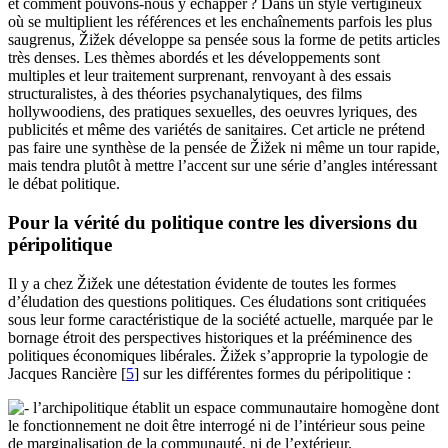
et comment pouvons-nous y échapper
? Dans un style vertigineux
où se multiplient les références et les enchaînements parfois les plus
saugrenus, Žižek développe sa pensée sous la forme de petits articles
très denses. Les thèmes abordés et les développements sont
multiples et leur traitement surprenant, renvoyant à des essais
structuralistes, à des théories psychanalytiques, des films
hollywoodiens, des pratiques sexuelles, des oeuvres lyriques, des
publicités et même des variétés de sanitaires. Cet article ne prétend
pas faire une synthèse de la pensée de Žižek ni même un tour rapide,
mais tendra plutôt à mettre l’accent sur une série d’angles intéressant
le débat politique.
Pour la vérité du politique contre les diversions du
péripolitique
Il y a chez Žižek une détestation évidente de toutes les formes
d’éludation des questions politiques. Ces éludations sont critiquées
sous leur forme caractéristique de la société actuelle, marquée par le
bornage étroit des perspectives historiques et la prééminence des
politiques économiques libérales. Žižek s’approprie la typologie de
Jacques Rancière
[
5
]
sur les différentes formes du péripolitique :
l’archipolitique établit un espace communautaire homogène dont
le fonctionnement ne doit être interrogé ni de l’intérieur sous peine
de marginalisation de la communauté, ni de l’extérieur.