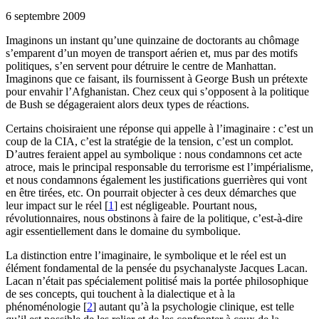
6 septembre 2009
Imaginons un instant qu’une quinzaine de doctorants au chômage
s’emparent d’un moyen de transport aérien et, mus par des motifs
politiques, s’en servent pour détruire le centre de Manhattan.
Imaginons que ce faisant, ils fournissent à George Bush un prétexte
pour envahir l’Afghanistan. Chez ceux qui s’opposent à la politique
de Bush se dégageraient alors deux types de réactions.
Certains choisiraient une réponse qui appelle à l’imaginaire : c’est un
coup de la
CIA
, c’est la stratégie de la tension, c’est un complot.
D’autres feraient appel au symbolique : nous condamnons cet acte
atroce, mais le principal responsable du terrorisme est l’impérialisme,
et nous condamnons également les justifications guerrières qui vont
en être tirées, etc. On pourrait objecter à ces deux démarches que
leur impact sur le réel
[
1
]
est négligeable. Pourtant nous,
révolutionnaires, nous obstinons à faire de la politique, c’est-à-dire
agir essentiellement dans le domaine du symbolique.
La distinction entre l’imaginaire, le symbolique et le réel est un
élément fondamental de la pensée du psychanalyste Jacques Lacan.
Lacan n’était pas spécialement politisé mais la portée philosophique
de ses concepts, qui touchent à la dialectique et à la
phénoménologie
[
2
]
autant qu’à la psychologie clinique, est telle