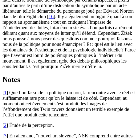
par d’autres le parti d’une dislocation du symbolique par un acte
libérateur, telle la démarche du personnage joué par Edward Norton
dans le film Fight club
[
16
]
. Il y a également ambiguïté quant à son
rapport au spontanéisme : tout en critiquant l’impasse de
l’émiettement des luttes, lui-même reste évasif ou parfois carrément
délirant quant aux moyens de lutter qu’il défend. Cependant, Žižek
nous pousse à nous poser des questions comme : pourquoi faisons-
nous de la politique pour nous émanciper
? Et : quel est le lien avec
les domaines de l’esthétique et de la psychologie individuelle
? Parce
que l’avenir est lourd de polémiques politiques à l’intérieur du
mouvement, il est également riche des débats philosophiques les
sous-tendant. C’est pourquoi Žižek mérite d’être lu.
Notes
[
1
]
Que l’on fasse de la politique ou non, la rencontre avec le réel est
suffisamment rare pour qu’on le laisse ici de côté. Cependant, au
moment où cet événement s’est produit, les images de
l’effondrement des Twin towers donnaient un terrible exemple de
l’effet que produit cette rencontre.
[
2
]
Étude de la perception.
[
3
]
En allemand, “nouvel art slovène”,
NSK
comprend entre autres