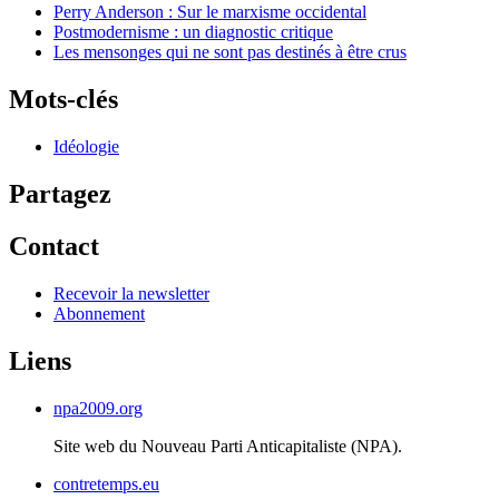
Perry Anderson : Sur le marxisme occidental
Postmodernisme : un diagnostic critique
Les mensonges qui ne sont pas destinés à être crus
Mots-clés
Idéologie
Partagez
Contact
Recevoir la newsletter
Abonnement
Liens
npa2009.org
Site web du Nouveau Parti Anticapitaliste (
NPA
).
contretemps.eu