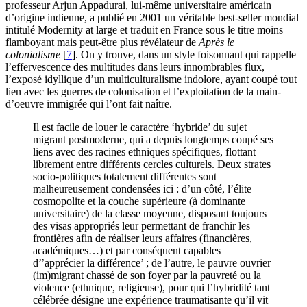
professeur Arjun Appadurai, lui-même universitaire américain
d’origine indienne, a publié en 2001 un véritable best-seller mondial
intitulé Modernity at large et traduit en France sous le titre moins
flamboyant mais peut-être plus révélateur de
Après le
colonialisme
[
7
]
. On y trouve, dans un style foisonnant qui rappelle
l’effervescence des multitudes dans leurs innombrables flux,
l’exposé idyllique d’un multiculturalisme indolore, ayant coupé tout
lien avec les guerres de colonisation et l’exploitation de la main-
d’oeuvre immigrée qui l’ont fait naître.
Il est facile de louer le caractère ‘hybride’ du sujet
migrant postmoderne, qui a depuis longtemps coupé ses
liens avec des racines ethniques spécifiques, flottant
librement entre différents cercles culturels. Deux strates
socio-politiques totalement différentes sont
malheureusement condensées ici : d’un côté, l’élite
cosmopolite et la couche supérieure (à dominante
universitaire) de la classe moyenne, disposant toujours
des visas appropriés leur permettant de franchir les
frontières afin de réaliser leurs affaires (financières,
académiques…) et par conséquent capables
d’’apprécier la différence’
; de l’autre, le pauvre ouvrier
(im)migrant chassé de son foyer par la pauvreté ou la
violence (ethnique, religieuse), pour qui l’hybridité tant
célébrée désigne une expérience traumatisante qu’il vit