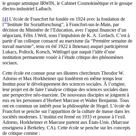
le groupe artistique
IRWIN
, le Cabinet Cosmokinétique et le groupe
électro-industriel Laibach.
[
4
]
L’école de Francfort fut fondée en 1924 avec la fondation de
l’”Institute für Sozialforschung”, à Francfort-sur-le-Main, par
décision du Ministère de l’Education, avec l’appui financier d’un
négociant, Félix J.Weil, sous l’impulsion de
K. A.
Gerlach. C’est à
partir d’un colloque consacré au marxisme (la “Première semaine de
travail marxiste”, tenu en été 1922 à Ilmenau) auquel participèrent
Lukacs, Pollock, Korsch, Wittfogel que naquit l’idée d’une
institution permanente vouée à l’étude critique des phénomènes
sociaux.
Cette école est connue pour ses illustres chercheurs Theodor W.
Adorno et Max Horkheimer qui fondèrent en même temps leur
Institut pour le développement des sciences sociales. À l’origine,
leur projet est de faire l’analyse critique des sciences sociales dans
une perspective néo-marxiste. De nouveaux disciples se joignent à
eux en les personnes d’Herbert Marcuse et Walter Benjamin. Tous
ont en commun un intérêt pour la philosophie de Hegel. L’école de
Francfort se penche sur l’apparition de la culture de masse dans les
sociétés modernes. L’institut est fermé en 1933 et pousse à l’exil.
Adorno, Horkheimer et Marcuse partent aux États-Unis. (Marcuse
enseignera à Berkeley,
CA
). Cette école se penche sur les concepts
de critique comme :