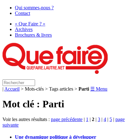
Qui sommes-nous ?
Contact
« Que Faire ? »
Archives
Brochures & livres
|
Accueil
> Mots-clés > Tags articles >
Parti
☰ Menu
Mot clé : Parti
Voir les autres résultats :
page précédente
|
1
|
2
|
3
|
4
|
5
|
page
suivante
Une dynamique politique à développer