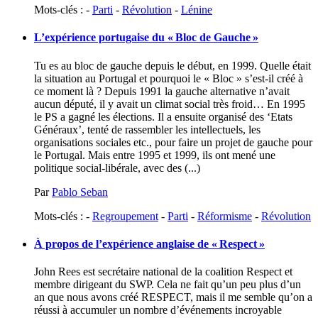
Mots-clés : -
Parti
-
Révolution
-
Lénine
L’expérience portugaise du «
Bloc de Gauche
»
Tu es au bloc de gauche depuis le début, en 1999. Quelle était
la situation au Portugal et pourquoi le « Bloc » s’est-il créé à
ce moment là ? Depuis 1991 la gauche alternative n’avait
aucun député, il y avait un climat social très froid… En 1995
le PS a gagné les élections. Il a ensuite organisé des ‘Etats
Généraux’, tenté de rassembler les intellectuels, les
organisations sociales etc., pour faire un projet de gauche pour
le Portugal. Mais entre 1995 et 1999, ils ont mené une
politique social-libérale, avec des (...)
Par
Pablo Seban
Mots-clés : -
Regroupement
-
Parti
-
Réformisme
-
Révolution
À propos de l’expérience anglaise de «
Respect
»
John Rees est secrétaire national de la coalition Respect et
membre dirigeant du SWP. Cela ne fait qu’un peu plus d’un
an que nous avons créé RESPECT, mais il me semble qu’on a
réussi à accumuler un nombre d’événements incroyable