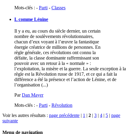
Mots-clés : -
Parti
-
Classes
L comme Lénine
Il y a eu, au cours du siècle dernier, un certain
nombre de soulèvements révolutionnaires,
chacun d’eux voyant à l’œuvre la fantastique
énergie créatrice de millions de personnes. En
règle générale, ces révolutions ont connu la
défaite, la classe dominante raffermissant son
pouvoir avec un retour à la « normale » :
l’exploitation, la misère et la guerre. La seule exception à la
règle est la Révolution russe de 1917, et ce qui a fait la
différence a été la présence et l’action de Lénine, et de
l’organisation (...)
Par
Dan Mayer
Mots-clés : -
Parti
-
Révolution
Voir les autres résultats :
page précédente
|
1
|
2
|
3
|
4
|
5
|
page
suivante
Menu de navigation