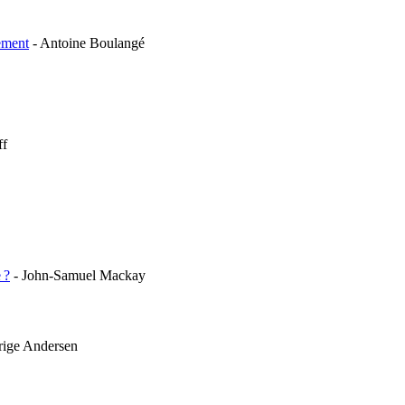
gement
- Antoine Boulangé
ff
e
?
- John-Samuel Mackay
rige Andersen