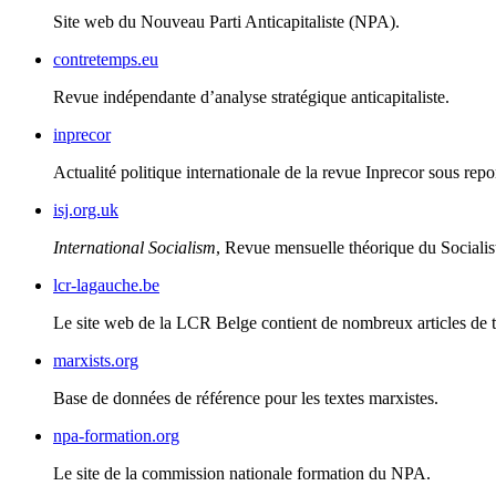
Site web du Nouveau Parti Anticapitaliste (
NPA
).
contretemps.eu
Revue indépendante d’analyse stratégique anticapitaliste.
inprecor
Actualité politique internationale de la revue Inprecor sous repo
isj.org.uk
International Socialism
, Revue mensuelle théorique du Socialis
lcr-lagauche.be
Le site web de la
LCR
Belge contient de nombreux articles de th
marxists.org
Base de données de référence pour les textes marxistes.
npa-formation.org
Le site de la commission nationale formation du
NPA
.