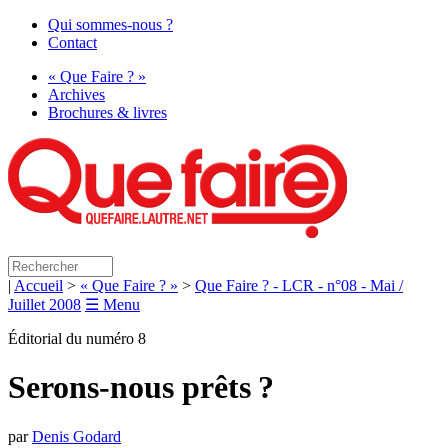
Qui sommes-nous ?
Contact
« Que Faire ? »
Archives
Brochures & livres
|
Accueil
>
« Que Faire ? »
>
Que Faire ? - LCR - n°08 - Mai /
Juillet 2008
☰ Menu
Éditorial du numéro 8
Serons-nous prêts
?
par
Denis Godard