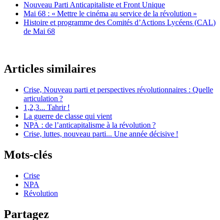
Nouveau Parti Anticapitaliste et Front Unique
Mai 68 : «
Mettre le cinéma au service de la révolution
»
Histoire et programme des Comités d’Actions Lycéens (
CAL
)
de Mai 68
Articles similaires
Crise, Nouveau parti et perspectives révolutionnaires : Quelle
articulation
?
1,2,3... Tahrir
!
La guerre de classe qui vient
NPA
: de l’anticapitalisme à la révolution
?
Crise, luttes, nouveau parti... Une année décisive
!
Mots-clés
Crise
NPA
Révolution
Partagez