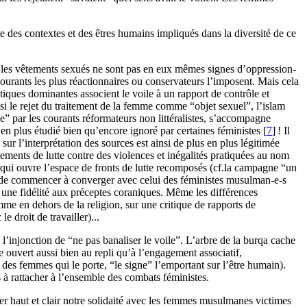
e des contextes et des êtres humains impliqués dans la diversité de ce
 les vêtements sexués ne sont pas en eux mêmes signes d’oppression-
courants les plus réactionnaires ou conservateurs l’imposent. Mais cela
tiques dominantes associent le voile à un rapport de contrôle et
si le rejet du traitement de la femme comme “objet sexuel”, l’islam
e” par les courants réformateurs non littéralistes, s’accompagne
 plus étudié bien qu’encore ignoré par certaines féministes
[
7
]
! Il
r l’interprétation des sources est ainsi de plus en plus légitimée
nts de lutte contre des violences et inégalités pratiquées au nom
 ce qui ouvre l’espace de fronts de lutte recomposés (cf.la campagne “un
 de commencer à converger avec celui des féministes musulman-e-s
une fidélité aux préceptes coraniques. Même les différences
mme en dehors de la religion, sur une critique de rapports de
 droit de travailler)...
 l’injonction de “ne pas banaliser le voile”. L’arbre de la burqa cache
le ouvert aussi bien au repli qu’à l’engagement associatif,
” des femmes qui le porte, “le signe” l’emportant sur l’être humain).
s à rattacher à l’ensemble des combats féministes.
imer haut et clair notre solidaité avec les femmes musulmanes victimes