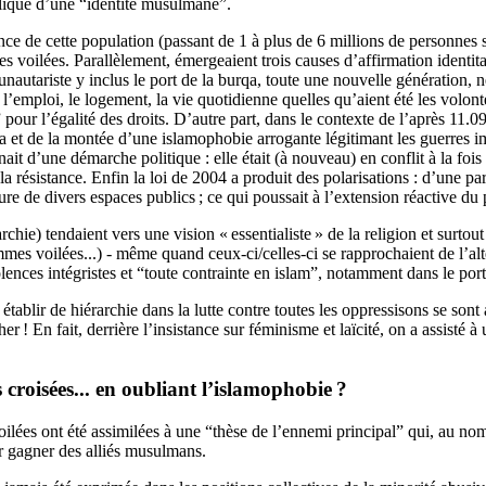
blique d’une “identité musulmane”.
ance de cette population (passant de 1 à plus de 6 millions de personnes 
voilées. Parallèlement, émergeaient trois causes d’affirmation identitair
nautariste y inclus le port de la burqa, toute une nouvelle génération, né
l’emploi, le logement, la vie quotidienne quelles qu’aient été les volon
 pour l’égalité des droits. D’autre part, dans le contexte de l’après 11.
ida et de la montée d’une islamophobie arrogante légitimant les guerres i
it d’une démarche politique : elle était (à nouveau) en conflit à la fois 
sistance. Enfin la loi de 2004 a produit des polarisations : d’une part, 
ure de divers espaces publics
; ce qui poussait à l’extension réactive du 
chie) tendaient vers une vision «
essentialiste
» de la religion et surtou
 voilées...) - même quand ceux-ci/celles-ci se rapprochaient de l’alter
lences intégristes et “toute contrainte en islam”, notamment dans le port 
s établir de hiérarchie dans la lutte contre toutes les oppressisons se so
cher
! En fait, derrière l’insistance sur féminisme et laïcité, on a assisté à
 croisées... en oubliant l’islamophobie
?
lées ont été assimilées à une “thèse de l’ennemi principal” qui, au nom 
ur gagner des alliés musulmans.