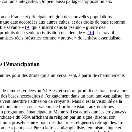
 courants intégristes. On peut aussi partager l’opposition aux
ion en France et principale religion des nouvelles populations
ongue date accordées aux autres cultes, et des droits de base (comme
bie savante
»
[
9
]
qui s’inscrit dans la pseudo «
guerre des
produits de la seule «
civilisation occidentale
»
[
10
]
. Le travail
lamistes réels présentés comme «
preuve
» de la thèse essentialiste.
rs l’émancipation
munes pour des droits qui s’universalisent, à partir de cheminements
on de femmes voilées au
NPA
est et sera un produit des transformations
 des bases nécessaires à l’engagement dans un parti anti-capitaliste, les
 veut interdire l’adhésion de croyants. Mais c’est la visibilité de la
actionnaires et conservateurs de l’ordre existant, aux doctrines
ec un programme émancipateur. Même s’il est admis que les croyant-e-s
andidat-e du
NPA
affichant sa religion par un signe (disons, son
nt un «
prosélytisme
» pour des doctrines religieuses rétrogrades. Le
 on ne «
peut pas
» être à la fois anti-capitaliste, féministe, laïque et