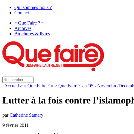
Qui sommes-nous ?
Contact
« Que Faire ? »
Archives
Brochures & livres
|
Accueil
>
« Que Faire ? »
>
Que Faire ? - n°05 - Novembre/Décemb
Lutter à la fois contre l’islamop
par
Catherine Samary
9 février 2011