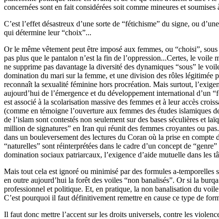
concernées sont en fait considérées soit comme mineures et soumises 
C’est l’effet désastreux d’une sorte de “fétichisme” du signe, ou d’un
qui détermine leur “choix”...
Or le même vêtement peut être imposé aux femmes, ou “choisi”, sous pr
pas plus que le pantalon n’est la fin de l’oppression...Certes, le voil
ne supprime pas davantage la diversité des dynamiques “sous” le voile 
domination du mari sur la femme, et une division des rôles légitimée p
reconnaît la sexualité féminine hors procréation. Mais surtout, l’exig
aujourd’hui de l’émergence et du développement international d’un “
est associé à la scolarisation massive des femmes et à leur accès croi
(comme en témoigne l’ouverture aux femmes des études islamiques de 
de l’islam sont contestés non seulement sur des bases séculières et laïq
million de signatures” en Iran qui réunit des femmes croyantes ou 
dans un bouleversement des lectures du Coran où la prise en compte d
“naturelles” sont réinterprétées dans le cadre d’un concept de “genre”
domination sociaux patriarcaux, l’exigence d’aide mutuelle dans les tâc
Mais tout cela est ignoré ou minimisé par des formules a-temporelles sur
en outre aujourd’hui la forêt des voiles “non banalisés”. Or si la burqa
professionnel et politique. Et, en pratique, la non banalisation du voil
C’est pourquoi il faut définitivement remettre en cause ce type de form
Il faut donc mettre l’accent sur les droits universels, contre les viole