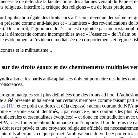
écessité de défendre la laïcité contre des attaques venant du Pape et de
 religieux, interdire la critique des religions – ou de leurs pratiques.
our l’application égale des droits laïcs à l’islam, devenue deuxième relig
 on présente comme anti-laïques et «
islamistes
» des revendications de l
). De surcroît, l’ignorance de l’islam est exploitée par une «
islamopho
que ou la démocratie comme incompatibles avec «
l’essence
» de l’islam ou 
rte évidemment à l’évidence médiatisée de comportements et régimes is
ncontres et le militantisme...
 sur des droits égaux et des cheminements multiples ve
icalisme, les partis anti-capitalistes doivent permettre des luttes com
 consciences.
s programmatiques sont plus délimitées que des fronts ad hoc. L’adhési
iste a été présenté initialement par certains membres comme faisant partie
tes
[
11
]
, et ce point est dores et déjà dépassé : aucun courant du
NPA
ne
mme «
le voile
» sont identifiés, «
par essence
», aux courants les plus ré
s unilatérales et essentialistes évoquées) – et donc en contradiction av
NPA
, c’est l’interprétation dominante qui l’emporte. D’où le refus de c
on doit rester privée et une croyance religieuse affichée est nécessaireme
 interdits aberrants, ce que permet l’ambivalence du verbe «
pouvoir
» :