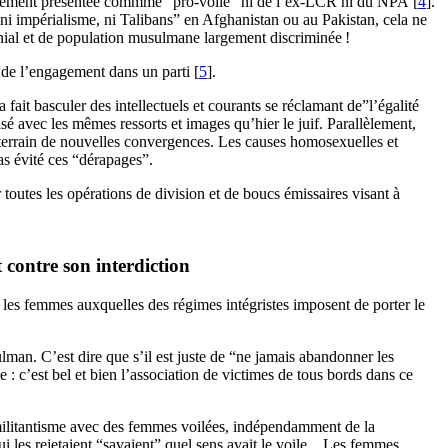
usivement présentée commme “pro-voile” ni de l’ex-
LCR
ni du
NPA
[
4
]
.
“ni impérialisme, ni Talibans” en Afghanistan ou au Pakistan, cela ne
lonial et de population musulmane largement discriminée
!
es de l’engagement dans un parti
[
5
]
.
fait basculer des intellectuels et courants se réclamant de”l’égalité
é avec les mêmes ressorts et images qu’hier le juif. Parallèlement,
n terrain de nouvelles convergences. Les causes homosexuelles et
as évité ces “dérapages”.
 toutes les opérations de division et de boucs émissaires visant à
 contre son interdiction
ec les femmes auxquelles des régimes intégristes imposent de porter le
man. C’est dire que s’il est juste de “ne jamais abandonner les
e : c’est bel et bien l’association de victimes de tous bords dans ce
 militantisme avec des femmes voilées, indépendamment de la
ui les rejetaient “savaient” quel sens avait le voile... Les femmes