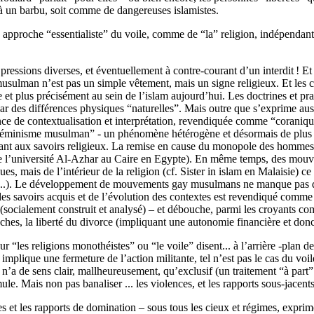
à un barbu, soit comme de dangereuses islamistes.
e approche “essentialiste” du voile, comme de “la” religion, indépendant
essions diverses, et éventuellement à contre-courant d’un interdit
! Et
e musulman n’est pas un simple vêtement, mais un signe religieux. Et les 
et plus précisément au sein de l’islam aujourd’hui. Les doctrines et pra
ar des différences physiques “naturelles”. Mais outre que s’exprime aus
ence de contextualisation et interprétation, revendiquée comme “coraniqu
féminisme musulman” - un phénomène hétérogène et désormais de plus en
ssant aux savoirs religieux. La remise en cause du monopole des hommes su
l’université Al-Azhar au Caire en Egypte). En même temps, des mouveme
ues, mais de l’intérieur de la religion (cf. Sister in islam en Malaisie)
pas...). Le développement de mouvements gay musulmans ne manque pas
es savoirs acquis et de l’évolution des contextes est revendiqué comme 
 (socialement construit et analysé) – et débouche, parmi les croyants co
hes, la liberté du divorce (impliquant une autonomie financière et donc le
 “les religions monothéistes” ou “le voile” disent... à l’arrière -plan de
 implique une fermeture de l’action militante, tel n’est pas le cas du voi
e n’a de sens clair, mallheureusement, qu’exclusif (un traitement “à part
ule. Mais non pas banaliser ... les violences, et les rapports sous-jacent
nces et les rapports de domination – sous tous les cieux et régimes, expr