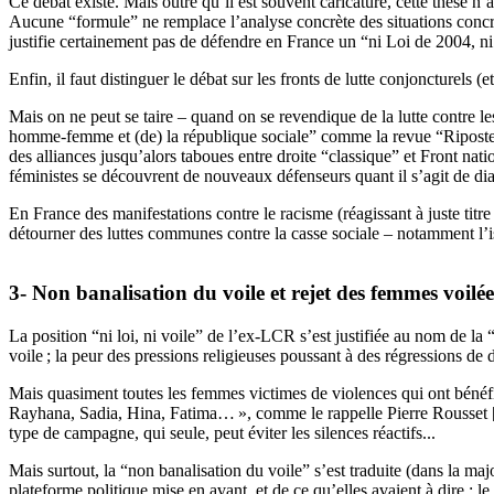
Ce débat existe. Mais outre qu’il est souvent caricaturé, cette thèse 
Aucune “formule” ne remplace l’analyse concrète des situations concrèt
justifie certainement pas de défendre en France un “ni Loi de 2004, n
Enfin, il faut distinguer le débat sur les fronts de lutte conjoncturels
Mais on ne peut se taire – quand on se revendique de la lutte contre les
homme-femme et (de) la république sociale” comme la revue “Riposte la
des alliances jusqu’alors taboues entre droite “classique” et Front na
féministes se découvrent de nouveaux défenseurs quant il s’agit de dia
En France des manifestations contre le racisme (réagissant à juste titre
détourner des luttes communes contre la casse sociale – notamment l’is
3- Non banalisation du voile et rejet des femmes voilée
La position “ni loi, ni voile” de l’ex-
LCR
s’est justifiée au nom de la 
voile
; la peur des pressions religieuses poussant à des régressions de d
Mais quasiment toutes les femmes victimes de violences qui ont bénéfi
Rayhana, Sadia, Hina, Fatima…
», comme le rappelle Pierre Rousset
type de campagne, qui seule, peut éviter les silences réactifs...
Mais surtout, la “non banalisation du voile” s’est traduite (dans la majo
plateforme politique mise en avant, et de ce qu’elles avaient à dire : le