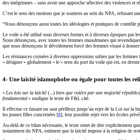
des intégrismes – sans avoir une approche sélective des violences et r
C’est le sens des motions que je soutiens au sein du
NPA
, refusant un
“Nous dénonçons aussi toutes les idéologies et pratiques de contrôle p
Le voile a été utilisé sous diverses formes et à diverses époques par 
Nous dénonçons, avec toutes les femmes musulmanes qui revendiquent l
que nous dénonçons le dévoilement forcé des femmes visant à donner
Les résistances croisées à diverses oppressions subies par les femmes
«
désigner
» globalement «
le
» sens du port du voile qui est, en derni
4- Une laïcité islamophobe ou égale pour toutes les rel
«
Les lois sur la laïcité
(...)
bien que votées par une majorité républicai
fondamental
» souligne le texte de F&L cité.
Il effectue ce faisant un saut périlleux jusqu’au rejet de la Loi sur la
les jeunes filles concernées
[
8
]
, leur possible rejet vers les écoles priv
Au-delà de ce bilan nécessaire, le texte omet de dire explicitement que 
notamment du
NPA
, estiment que la laïcité impose à la religion de res