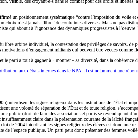
ion, visible, des croyant-e-s dans le combat pour des droits et libertés, as
ffirmé un positionnement systématique “contre l’imposition du voile et co
cun choix n’est jamais “libre” de contraintes diverses. Mais ne pas d
ste qui aboutit à l’ignorance des dynamiques progressistes à l’oeuvre “
u libre-arbitre individuel, la contestation des privilèges de savoirs, de p
des motivations d’engagement militants qui peuvent être vécues comme fidé
t le parti a tout à gagner à «
montrer
» sa diversité, dans la cohérence
ontribution aux débats internes dans le
NPA
. Il est notamment une répon
05) interdisent les signes religieux dans les institutions de l’État et im
sent une volonté de séparation de l’État et de toute religion, s’accompag
onc public (droit de faire des associations et partis se revendiquant d’u
insuffisamment claire dans la présentation courante de la laïcité françai
La loi de 2004 interdisant les signes religieux des élèves est donc une re
este de l’espace publique. Un parti peut donc présenter des femmes voilées