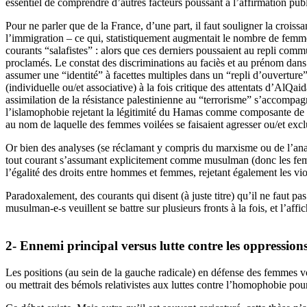
essentiel de comprendre d’autres facteurs poussant à l’affirmation pu
Pour ne parler que de la France, d’une part, il faut souligner la croiss
l’immigration – ce qui, statistiquement augmentait le nombre de femmes 
courants “salafistes” : alors que ces derniers poussaient au repli commu
proclamés. Le constat des discriminations au faciès et au prénom dans 
assumer une “identité” à facettes multiples dans un “repli d’ouverture”
(individuelle ou/et associative) à la fois critique des attentats d’AlQa
assimilation de la résistance palestinienne au “terrorisme” s’accompagna
l’islamophobie rejetant la légitimité du Hamas comme composante de la ré
au nom de laquelle des femmes voilées se faisaient agresser ou/et excl
Or bien des analyses (se réclamant y compris du marxisme ou de l’anar
tout courant s’assumant explicitement comme musulman (donc les femmes
l’égalité des droits entre hommes et femmes, rejetant également les vio
Paradoxalement, des courants qui disent (à juste titre) qu’il ne faut pa
musulman-e-s veuillent se battre sur plusieurs fronts à la fois, et l’affi
2- Ennemi principal versus lutte contre les oppressions
Les positions (au sein de la gauche radicale) en défense des femmes voi
ou mettrait des bémols relativistes aux luttes contre l’homophobie po