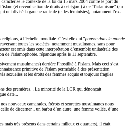
 caractérisé le contexte de la loi du 15 mars 2004 contre le port du
l’islam (et revendication de droits à cet égard) à de “l’islamisme” (au
ui ont divisé la gauche radicale (et les féministes), notamment l’ex-
religions, à l’échelle mondiale. C’est elle qui "
pousse dans le monde
s traversant toutes les sociétés, notamment musulmanes. sans pour
teur est omis dans cette interprétation d’ensemble unilatérale des
ation de l’islamophobie, répandue après le 11 septembre.
sivement musulmanes) derrière l’hostilité à l’islam. Mais ceci s’est
onnaissance primitive de l’islam perméable à des présentation
tés sexuelles et les droits des femmes acquis et toujours fragiles
ons des premières... La minorité de la
LCR
qui dénonçait
gue date...
més, nos nouveaux camarades, frérots et seurettes musulmanes nous
: celle de discerner... un barbu d’un autre, une femme voilée, d’une
 mais très présents dans certains milieux et quartiers), il était