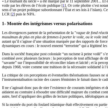
«
Le tournant du siècle
» a été marqué par le 11 septembre 2001... Et e
voile par les élèves de l’école publique
[
1
]
. Or cette phobie s’est nota
sens d’un projet politique subordonnant l’État et ses lois à l’islam). 
LCR
[
2
]
puis le
NPA
.
1- Montée des intégrismes versus polarisations
Les divergences partent de la présentation de la "
vague de fond réacti
musulman de plus en plus de femmes à porter le voile, ou le voile inté
autant qu’il s’agisse d’une situation marquée par des rapports de forc
dynamiques en cours : le nouvel ennemi “terroriste” qui a légitimé les g
Dans la société française post coloniale “un racisme à peine voilé” s’e
combiné avec plusieurs facteurs : la perception de tout affichage de d
“savante” sur l’impossibilité de réconcilier islam et laïcité
; et la perce
depuis 1968, voire comme une trahison de la nécessaire solidarité à l’
La critique de ces perceptions et éventuelles théorisations fausses ne 
l’instrumentalisation raciste des causes féministes le faisait dans le ca
Il ne s’agissait donc pas de nier l’existence de courants intégristes e
aidaient au contraire à résoudre une difficulté majeure du combat contr
autre, bref d’appliquer des grilles de lecture politiques, idéologiq
Si la montée du port du foulard islamique était effectivement en partie a