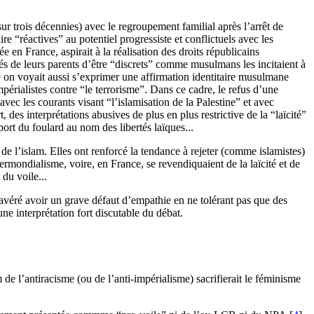
sur trois décennies) avec le regroupement familial après l’arrêt de
e “réactives” au potentiel progressiste et conflictuels avec les
e en France, aspirait à la réalisation des droits républicains
tés de leurs parents d’être “discrets” comme musulmans les incitaient à
09 on voyait aussi s’exprimer une affirmation identitaire musulmane
mpérialistes contre “le terrorisme”. Dans ce cadre, le refus d’une
avec les courants visant “l’islamisation de la Palestine” et avec
des interprétations abusives de plus en plus restrictive de la “laïcité”
port du foulard au nom des libertés laïques...
t de l’islam. Elles ont renforcé la tendance à rejeter (comme islamistes)
mondialisme, voire, en France, se revendiquaient de la laïcité et de
du voile...
nt avéré avoir un grave défaut d’empathie en ne tolérant pas que des
 une interprétation fort discutable du débat.
de l’antiracisme (ou de l’anti-impérialisme) sacrifierait le féminisme