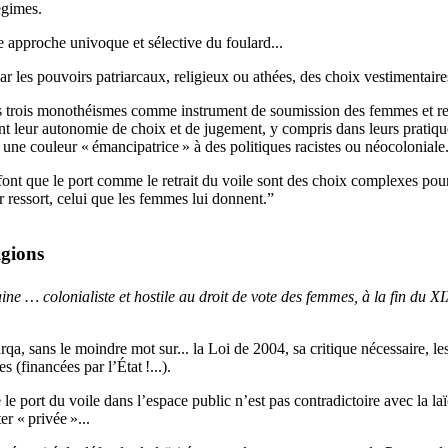
égimes.
e approche univoque et sélective du foulard...
ar les pouvoirs patriarcaux, religieux ou athées, des choix vestimentair
les trois monothéismes comme instrument de soumission des femmes et res
eur autonomie de choix et de jugement, y compris dans leurs pratiques
 une couleur «
émancipatrice
» à des politiques racistes ou néocoloniale
 font que le port comme le retrait du voile sont des choix complexes p
er ressort, celui que les femmes lui donnent.”
igions
ne … colonialiste et hostile au droit de vote des femmes, à la fin du
XI
 burqa, sans le moindre mot sur... la Loi de 2004, sa critique nécessaire, 
ées (financées par l’État
!...).
le port du voile dans l’espace public n’est pas contradictoire avec la laï
ter «
privée
»...