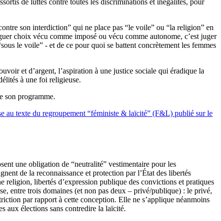
sortis de luttes contre toutes les discriminations et inégalités, pour
ntre son interdiction” qui ne place pas “le voile” ou “la religion” en
istinguer choix vécu comme imposé ou vécu comme autonome, c’est juger
sous le voile” - et de ce pour quoi se battent concrètement les femmes
ouvoir et d’argent, l’aspiration à une justice sociale qui éradique la
lités à une foi religieuse.
 de son programme.
se au texte du regroupement “féministe & laïcité” (F&L) publié sur le
posent une obligation de “neutralité” vestimentaire pour les
nent de la reconnaissance et protection par l’État des libertés
ne religion, libertés d’expression publique des convictions et pratiques
se, entre trois domaines (et non pas deux – privé/publique) : le privé,
striction par rapport à cette conception. Elle ne s’applique néanmoins
 aux élections sans contredire la laïcité.