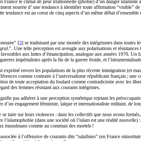
n France le climat de peur irrationnelle (phobie) d’un danger islamiste a
mment nourrie d’ une tendance à identifier toute affirmation “visible” de 
Cette tendance est au coeur de cinq aspects d’un même débat d’ensemble q
onnaire
"
[
3
]
se traduisant par une montée des intégrismes dans toutes les 
gral
.". Une telle perception est aveugle aux polarisations et résistance
e favorables aux luttes d’émancipation, analogue aux années 1970. Un fac
uerres impérialistes après la fin de la guerre froide, et l’istrumentalis
st exprimé envers les populations de la plus récente immigration (et mas
ifférences comme contraire à l’universalisme républicain français
; une c
ption de toute acceptation du foulard comme contradictoire avec les liber
égard des femmes résistant aux courants intégristes.
signifie pas adhérer à une perception symétrique rejetant les préoccupati
dre d’un engagement féministe, laïque et internationaliste militant, de lon
t de se taire sur leurs violences : dans les collectifs que nous avons for
e l’islamophobie (dans une société où l’islam est une réalité nouvelle) 
ues aux musulmans comme au commun des mortels
!
ssociée à l’offensive de courants dits “salafistes” (en France minoritaires