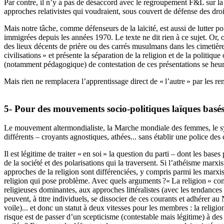
Par contre, il n’y a pas de désaccord avec le regroupement F&L sur la n
approches relativistes qui voudraient, sous couvert de défense des droits
Mais notre tâche, comme défenseurs de la laïcité, est aussi de lutter p
immigrées depuis les années 1970. Le texte ne dit rien à ce sujet. Or,
des lieux décents de prière ou des carrés musulmans dans les cimetières
civilisations
» et présente la séparation de la religion et de la politi
(notamment pédagogique) de contestation de ces présentations se heu
Mais rien ne remplacera l’apprentissage direct de «
l’autre
» par les re
5- Pour des mouvements socio-politiques laïques basés
Le mouvement altermondialiste, la Marche mondiale des femmes, le synd
différents – croyants agnostiques, athées... sans établir une police des
Il est légitime de traiter «
en soi
» la question du parti – dont les base
de la société et des polarisations qui la traversent. Si l’athéisme marx
approches de la religion sont différenciées, y compris parmi les marxis
religion qui pose problème. Avec quels arguments
?«
La religion
» co
religieuses dominantes, aux approches littéralistes (avec les tendance
peuvent, à titre individuels, se dissocier de ces courants et adhérer au
voile)... et donc un statut à deux vitesses pour les membres : la religi
risque est de passer d’un scepticisme (contestable mais légitime) à des