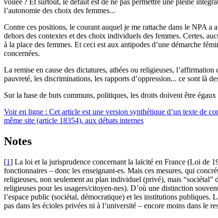
voilée
? Et surtout, le défaut est de ne pas permettre une pleine intégrat
l’autonomie des choix des femmes...
Contre ces positions, le courant auquel je me rattache dans le
NPA
a a
dehors des contextes et des choix individuels des femmes. Certes, au
à la place des femmes. Et ceci est aux antipodes d’une démarche fémini
concernées.
La remise en cause des dictatures, athées ou religieuses, l’affirmation d
pauvreté, les discriminations, les rapports d’oppression... ce sont là 
Sur la base de buts communs, politiques, les droits doivent être égaux e
Voir en ligne : Cet article est une version synthétique d’un texte de c
même site (article 18354). aux débats internes
Notes
[
1
]
La loi et la jurisprudence concernant la laïcité en France (Loi de 19
fonctionnaires – donc les enseignant-es. Mais ces mesures, qui concréti
religieuses, non seulement au plan individuel (privé), mais “sociétal” d
religieuses pour les usagers/citoyen-nes). D’où une distinction souvent 
l’espace public (sociétal, démocratique) et les institutions publiques. 
pas dans les écioles privées ni à l’université – encore moins dans le r