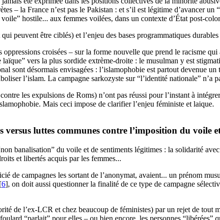
n’a jamais été exprimée dans les positions collectives de la minorité ab
es – la France n’est pas le Pakistan : et s’il est légitime d’avancer un 
i voile” hostile... aux femmes voilées, dans un contexte d’État post-co
 (et qui peuvent être ciblés) et l’enjeu des bases programmatiques durabl
 oppressions croisées – sur la forme nouvelle que prend le racisme qui a 
ïque” vers la plus sordide extrème-droite : le musulman y est stigmatis
tional sont désormais envisagées : l’islamophobie est partout devenue u
boliser l’islam. La campagne sarkozyste sur “l’identité nationale” n’a p
 contre les expulsions de Roms) n’ont pas réussi pour l’instant à intégrer
lamophobie. Mais ceci impose de clarifier l’enjeu féministe et laique.
s versus luttes communes contre l’imposition du voile et
“non banalisation” du voile et de sentiments légitimes : la solidarité av
roits et libertés acquis par les femmes...
cié de campagnes les sortant de l’anonymat, avaient... un prénom musul
[
6
]
, on doit aussi questionner la finalité de ce type de campagne sélectiv
rité de l’ex-
LCR
et chez beaucoup de féministes) par un rejet de tout
 foulard “parlait” pour elles – ou bien encore, les personnes “libérées” q