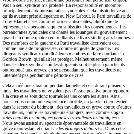
Pas un seul syndicat n’a protesté. La responsabilité en incombe
principalement aux bureaucraties syndicales. Cela faisait douze ans
qu’ils avaient prêté allégeance au New Labour, le Parti travailliste de
Tony Blair et à ses contre-réformes antisociales, plutôt que de
représenter les personnes qui en subissaient les conséquences. Les
bureaucraties syndicales ont chanté les louanges du gouvernement
quand il a donné quatre cent milliards de livres sterling aux banques.
Des membres de la gauche du Parti travailliste décrivaient ceci
comme une aide progressiste, comme un geste de gauche. Les
dirigeants syndicaux ont dit à leurs membres de faire confiance à
Gordon Brown, qui allait les protéger. Malheureusement, même
dans les deux syndicats où les dirigeants sont le plus à gauche, ils
ont renoncé aux grèves, en se persuadant que les travailleurs ne
lutteraient pas pendant une période de crise.
Cela a créé une situation pendant laquelle et cela durant plusieurs
mois, les travailleurs ne voyaient pas d’issue positive pour répondre
à la crise et se sont donc tournés les uns contre les autres. Ainsi,
nous avons connu une expérience horrible, en janvier et en février
dans le secteur du bâtiment : des travailleurs en grève contre d’autres
travailleurs, contre les travailleurs étrangers, avec comme slogan
«
des emplois britanniques pour les travailleurs britanniques
».
Nous avons assisté au spectacle épouvantable de travailleurs en
grève manifestant et criant : «
les étrangers dehors
!
». Dans cette
situation, la tâche des révolutionnaires est de dire très clairement que