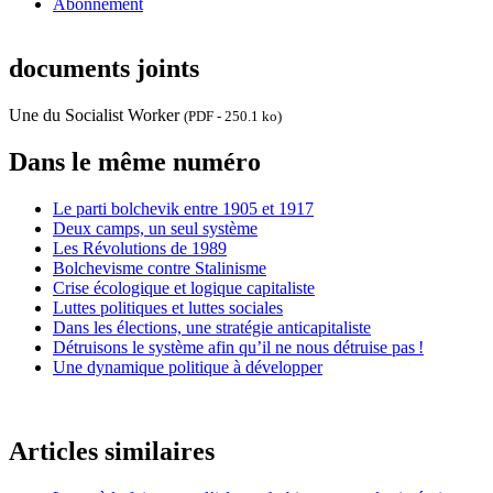
Abonnement
documents joints
Une du Socialist Worker
(PDF - 250.1 ko)
Dans le même numéro
Le parti bolchevik entre 1905 et 1917
Deux camps, un seul système
Les Révolutions de 1989
Bolchevisme contre Stalinisme
Crise écologique et logique capitaliste
Luttes politiques et luttes sociales
Dans les élections, une stratégie anticapitaliste
Détruisons le système afin qu’il ne nous détruise pas
!
Une dynamique politique à développer
Articles similaires