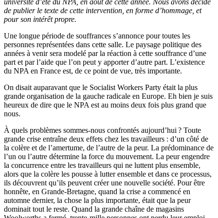
université d’été du
NPA
, en août de cette année. Nous avons décidé
de publier le texte de cette intervention, en forme d’hommage, et
pour son intérêt propre.
Une longue période de souffrances s’annonce pour toutes les
personnes représentées dans cette salle. Le paysage politique des
années à venir sera modelé par la réaction à cette souffrance d’une
part et par l’aide que l’on peut y apporter d’autre part. L’existence
du
NPA
en France est, de ce point de vue, très importante.
On disait auparavant que le Socialist Workers Party était la plus
grande organisation de la gauche radicale en Europe. Eh bien je suis
heureux de dire que le
NPA
est au moins deux fois plus grand que
nous.
À quels problèmes sommes-nous confrontés aujourd’hui
? Toute
grande crise entraîne deux effets chez les travailleurs : d’un côté de
la colère et de l’amertume, de l’autre de la peur. La prédominance de
l’un ou l’autre détermine la force du mouvement. La peur engendre
la concurrence entre les travailleurs qui ne luttent plus ensemble,
alors que la colère les pousse à lutter ensemble et dans ce processus,
ils découvrent qu’ils peuvent créer une nouvelle société. Pour être
honnête, en Grande-Bretagne, quand la crise a commencé en
automne dernier, la chose la plus importante, était que la peur
dominait tout le reste. Quand la grande chaîne de magasins
Woolworths a fermé, trente-mille personnes ont perdu leur emploi.