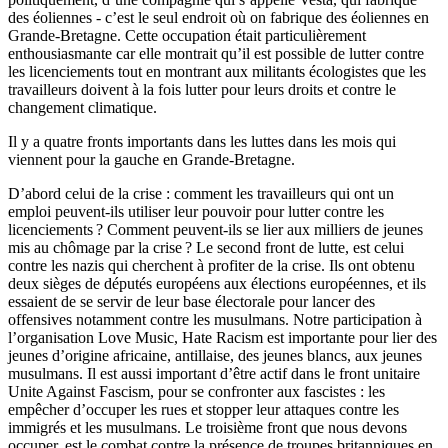
des éoliennes - c’est le seul endroit où on fabrique des éoliennes en
Grande-Bretagne. Cette occupation était particulièrement
enthousiasmante car elle montrait qu’il est possible de lutter contre
les licenciements tout en montrant aux militants écologistes que les
travailleurs doivent à la fois lutter pour leurs droits et contre le
changement climatique.
Il y a quatre fronts importants dans les luttes dans les mois qui
viennent pour la gauche en Grande-Bretagne.
D’abord celui de la crise : comment les travailleurs qui ont un
emploi peuvent-ils utiliser leur pouvoir pour lutter contre les
licenciements
? Comment peuvent-ils se lier aux milliers de jeunes
mis au chômage par la crise
? Le second front de lutte, est celui
contre les nazis qui cherchent à profiter de la crise. Ils ont obtenu
deux sièges de députés européens aux élections européennes, et ils
essaient de se servir de leur base électorale pour lancer des
offensives notamment contre les musulmans. Notre participation à
l’organisation Love Music, Hate Racism est importante pour lier des
jeunes d’origine africaine, antillaise, des jeunes blancs, aux jeunes
musulmans. Il est aussi important d’être actif dans le front unitaire
Unite Against Fascism, pour se confronter aux fascistes : les
empêcher d’occuper les rues et stopper leur attaques contre les
immigrés et les musulmans. Le troisième front que nous devons
occuper, est le combat contre la présence de troupes britanniques en