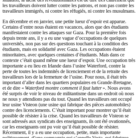
les travailleurs doivent lutter contre les patrons, et non pas contre les
travailleurs immigrés, ni contre les réfugiés, ni contre les musulmans.
En décembre et en janvier, une petite lueur d’espoir est apparue.
Certains d’entre nous étaient en vacances, alors que des étudiants
manifestaient contre les attaques sur Gaza. Pour la première fois
depuis trente ans, il y a eu une vague d’occupations de quelques
universités, non pas sur des questions touchant à la condition des
étudiants, mais en solidarité avec Gaza. Les occupations étaient
minoritaires, avec quelques centaines d’étudiants. Mais dans ce
contexte c’était quand même une lueur d’espoir. Une occupation très
importante a eu lieu en Irlande dans l’usine Waterford, contre la
perte de toutes les indemnités de licenciement et de la retraite des
travailleurs lors de la fermeture de l’usine. Pour nous, il était très
important d’aller dans les quartiers populaires en Grande-Bretagne,
et de dire «
Waterford montre comment il faut lutter
». Nous avons
été surpris de voir le niveau de militantisme dans un endroit où nous
ne nous y attendions pas du tout. Quand les travailleurs ont occupé
leur usine Visteon (une usine qui fabrique des pièces automobiles)
contre des licenciements. C’était important pour montrer qu’il était
possible de résister à la crise. Quand les travailleurs de Visteon se
sont adressés aux syndicats des enseignants, ils ont été ovationnés,
car les enseignants ont pu voir qu’il était possible de résister.
Récemment, il y a eu une occupation, petite, mais importante
politiquement, d’une compagnie qui s’appelle Vesta, qui fabrique