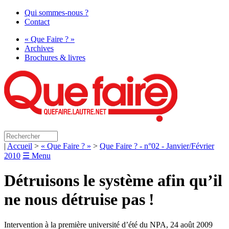
Qui sommes-nous ?
Contact
« Que Faire ? »
Archives
Brochures & livres
|
Accueil
>
« Que Faire ? »
>
Que Faire ? - n°02 - Janvier/Février
2010
☰ Menu
Détruisons le système afin qu’il
ne nous détruise pas
!
Intervention à la première université d’été du
NPA
, 24 août 2009