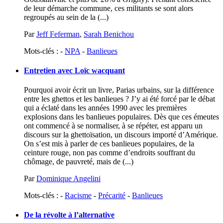
de leur démarche commune, ces militants se sont alors
regroupés au sein de la (...)
Par
Jeff Feferman
,
Sarah Benichou
Mots-clés : -
NPA
-
Banlieues
Entretien avec Loïc wacquant
Pourquoi avoir écrit un livre, Parias urbains, sur la différence
entre les ghettos et les banlieues ? J’y ai été forcé par le débat
qui a éclaté dans les années 1990 avec les premières
explosions dans les banlieues populaires. Dès que ces émeutes
ont commencé à se normaliser, à se répéter, est apparu un
discours sur la ghettoïsation, un discours importé d’Amérique.
On s’est mis à parler de ces banlieues populaires, de la
ceinture rouge, non pas comme d’endroits souffrant du
chômage, de pauvreté, mais de (...)
Par
Dominique Angelini
Mots-clés : -
Racisme
-
Précarité
-
Banlieues
De la révolte à l’alternative