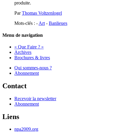
produite.
Par
Thomas Voltzenlogel
Mots-clés : -
Art
-
Banlieues
Menu de navigation
« Que Faire ? »
Archives
Brochures & livres
Qui sommes-nous ?
Abonnement
Contact
Recevoir la newsletter
Abonnement
Liens
npa2009.org