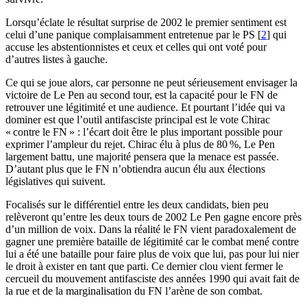
Lorsqu’éclate le résultat surprise de 2002 le premier sentiment est
celui d’une panique complaisamment entretenue par le
PS
[
2
]
qui
accuse les abstentionnistes et ceux et celles qui ont voté pour
d’autres listes à gauche.
Ce qui se joue alors, car personne ne peut sérieusement envisager la
victoire de Le Pen au second tour, est la capacité pour le
FN
de
retrouver une légitimité et une audience. Et pourtant l’idée qui va
dominer est que l’outil antifasciste principal est le vote Chirac
«
contre le
FN
» : l’écart doit être le plus important possible pour
exprimer l’ampleur du rejet. Chirac élu à plus de 80
%, Le Pen
largement battu, une majorité pensera que la menace est passée.
D’autant plus que le
FN
n’obtiendra aucun élu aux élections
législatives qui suivent.
Focalisés sur le différentiel entre les deux candidats, bien peu
relèveront qu’entre les deux tours de 2002 Le Pen gagne encore près
d’un million de voix. Dans la réalité le
FN
vient paradoxalement de
gagner une première bataille de légitimité car le combat mené contre
lui a été une bataille pour faire plus de voix que lui, pas pour lui nier
le droit à exister en tant que parti. Ce dernier clou vient fermer le
cercueil du mouvement antifasciste des années 1990 qui avait fait de
la rue et de la marginalisation du
FN
l’arène de son combat.