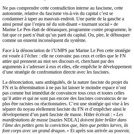
Ne pas comprendre cette contradiction interne au fascisme, cette
autonomie, relative du fascisme vis-à-vis du capital c’est se
condamner à taper au mauvais endroit. Une partie de la gauche a
ainsi pensé que l’enjeu né du soit-disant «
tournant social
» de
Marine Le Pen était de démasquer, programme contre programme, le
fait que ce parti n’était qu’un parti du capital. Ou, pire, le débusquer
comme un ennemi inconséquent du système.
Face à la dénonciation de l’
UMPS
par Marine Le Pen cette stratégie
est vouée à l’échec : elle ne convainc pas ceux et celles que le
FN
attire qui prennent au mot ses discours et, cherchant par des
arguments à s’adresser à eux et elles, elle empêche le développement
d’une stratégie de confrontation directe avec les fascistes.
La dénonciation, sans ambiguïtés, de la nature fasciste du projet du
FN
et la détermination à ne pas lui laisser le moindre espace n’ont
pas comme but immédiat de convaincre tous ceux et toutes celles
qu’il attire et qui ne sont pas encore des fascistes convaincus de ne
plus être racistes ou réactionnaires. C’est une stratégie qui vise à les
séparer du noyau réellement fasciste du
FN
et d’empêcher ainsi le
dévelopement d’un parti fasciste de masse. Hitler écrivait : «
Les
manifestations de masse
[nazies
NDLA
]
doivent faire brûler dans
l’âme des petites gens la conviction que, bien que petites larves, ils
font corps avec un grand dragon
.
» Et après son arrivée au pouvoir,