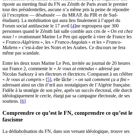
riposte au meeting final du
FN
au Zénith de Paris avant le premier
tour des présidentielles, aucune n’a même pris la peine de répondre
(à l’exception — désabusée — du
MRAP
, du
PIR
et de Sud-
étudiant). La mobilisation qui aura lieu finalement à l’appel du
Forum social antifasciste le 17 avril
[
4
]
ne regroupera que 300
personnes quand le Zénith fait salle comble aux cris de «
On est chez
nous
!
» ovationnant Marine Le Pen qui appelle à virer de France les
«
Franco-Algériens
», les «
Franco-Angolais
» et les «
Franco-
Maliens
» c’est-à-dire les Noirs et les Arabes. Ce discours ne fera
même pas scandale.
Entre les deux tours Marine Le Pen, invitée au journal de 20 heures
sur France 2, commente le «
Je vous ai entendus
» adressé par
Nicolas Sarkozy à ses électeurs et électrices. Comparant à un célèbre
«
Je vous ai compris
»
[
5
]
, elle lâche : «
on sait comment ça a fini
»
adressant ainsi un clin d’œil aux nostalgiques de l’Algérie française.
Fidèle à la stratégie de son père, après un succès électoral, elle durcit
idéologiquement le cercle, élargi par sa campagne électorale, de ses
soutiens.
[
6
]
Comprendre ce qu’est le
FN
, comprendre ce qu’est le
fascisme
La dédiabolisation du
FN
, dans son versant idéologique, trouve ses