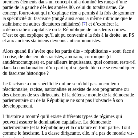
premiers éléments dans un concept qui a dominé les rangs d’une
partie de la gauche dès les années 80, celui du totalitarisme. Ce
concept fourre-tout qui n’explique rien a permis à la fois de gommer
la spécificité du fascisme (rangé ainsi sous la même rubrique que le
stalinisme ou autres dictatures militaires)
[
7
]
et d’exonérer la
«
démocratie
» capitaliste ou la République de tous leurs crimes.
C’est ce qui explique qu’il ait pu convenir à la fois à la droite, au
PS
et aux anciens staliniens devenus anticommunistes.
Alors quand il s’avère que les partis dits «
républicains
» sont, face à
la crise, de plus en plus racistes, amoraux, corrompus (et
antidémocratiques) et, par ailleurs impuissants, quel contenu reste-t-il
dans la condamnation d’un parti qui se garde bien de se revendiquer
du fascisme historique
?
Le fascisme a une spécificité qui ne se réduit pas au contenu
réactionnaire, raciste, nationaliste et sexiste de son programme ou
des discours de ses dirigeants. Et la défense morale de la démocratie
parlementaire ou de la République ne sont pas l’obstacle à son
développement.
L’histoire a montré qu’il existe différents types de régimes qui
peuvent assurer la domination capitaliste. La démocratie
parlementaire (et la République) et la dictature en font partie. Tout
comme le fascisme. La classe dirigeante, elle, n’a pas de morale vis-