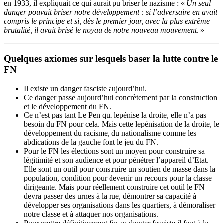
en 1933, il expliquait ce qui aurait pu briser le nazisme : «
Un seul
danger pouvait briser notre développement : si l’adversaire en avait
compris le principe et si, dès le premier jour, avec la plus extrême
brutalité, il avait brisé le noyau de notre nouveau mouvement
.
»
Quelques axiomes sur lesquels baser la lutte contre le
FN
Il existe un danger fasciste aujourd’hui.
Ce danger passe aujourd’hui concrètement par la construction
et le développement du
FN
.
Ce n’est pas tant Le Pen qui lepénise la droite, elle n’a pas
besoin du
FN
pour cela. Mais cette lepénisation de la droite, le
développement du racisme, du nationalisme comme les
abdications de la gauche font le jeu du
FN
.
Pour le
FN
les élections sont un moyen pour construire sa
légitimité et son audience et pour pénétrer l’appareil d’Etat.
Elle sont un outil pour construire un soutien de masse dans la
population, condition pour devenir un recours pour la classe
dirigeante. Mais pour réellement construire cet outil le
FN
devra passer des urnes à la rue, démontrer sa capacité à
développer ses organisations dans les quartiers, à démoraliser
notre classe et à attaquer nos organisations.
Pour mettre définitivement fin au danger fasciste il faut à la