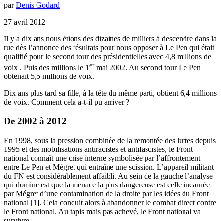
par
Denis Godard
27 avril 2012
Il y a dix ans nous étions des dizaines de milliers à descendre dans la
rue dès l’annonce des résultats pour nous opposer à Le Pen qui était
qualifié pour le second tour des présidentielles avec 4,8 millions de
er
voix . Puis des millions le 1
mai 2002. Au second tour Le Pen
obtenait 5,5 millions de voix.
Dix ans plus tard sa fille, à la tête du même parti, obtient 6,4 millions
de voix. Comment cela a-t-il pu arriver
?
De 2002 à 2012
En 1998, sous la pression combinée de la remontée des luttes depuis
1995 et des mobilisations antiracistes et antifascistes, le Front
national connaît une crise interne symbolisée par l’affrontement
entre Le Pen et Mégret qui entraîne une scission. L’appareil militant
du
FN
est considérablement affaibli. Au sein de la gauche l’analyse
qui domine est que la menace la plus dangereuse est celle incarnée
par Mégret d’une contamination de la droite par les idées du Front
national
[
1
]
. Cela conduit alors à abandonner le combat direct contre
le Front national. Au tapis mais pas achevé, le Front national va
survivre.