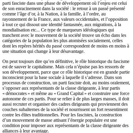
parti fasciste dans une phase de développement où l’enjeu est celui
de son enracinement dans la société : le retour à un passé présenté
comme l’âge d’or, à la Nation, à la famille, à l’ordre, au
rayonnement de la France, aux valeurs occidentales, et l’opposition
à tout ce qui dissout une identité fantasmée, aux migrations, à la
mondialisation etc... Ce type de marqueurs idéologiques qui
tranchent avec le mouvement de la société trouve un écho dans les
catégories de la population les plus atomisées socialement, celles
dont les repères hérités du passé correspondent de moins en moins à
une situation qui change à leur désavantage.
On peut toujours dire qu’en définitive, le rôle historique du fascisme
est de sauver le capitalisme. Mais cela n’épuise pas les ressorts de
son développement, parce que ce rôle historique est en grande partie
inconscient pour la base sociale à laquelle il s’adresse. Dans son
processus de construction, un parti fasciste doit, au moins oralement,
s’opposer aux représentants de la classe dirigeante, à leur partis
«
démocrates
» et même au «
Grand Capital
» et construire une force
autonome de ces partis. Pour se relier à de plus larges masses, il doit
aussi recruter et organiser des cadres dirigeants qui proviennent des
couches subalternes de la société et nourrissent un fort ressentiment
contre les élites traditionnelles. Pour les fascistes, la construction
d’un mouvement de masse attisant l’énergie populaire est une
condition pour imposer aux représentants de la classe dirigeante des
alliances à leur avantage.