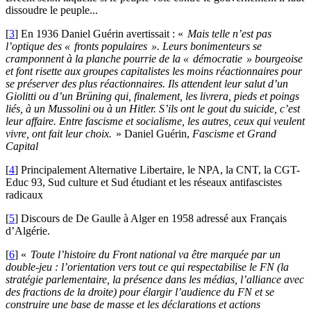
dissoudre le peuple...
[
3
]
En 1936 Daniel Guérin avertissait : «
Mais telle n’est pas
l’optique des «
fronts populaires
». Leurs bonimenteurs se
cramponnent à la planche pourrie de la «
démocratie
» bourgeoise
et font risette aux groupes capitalistes les moins réactionnaires pour
se préserver des plus réactionnaires. Ils attendent leur salut d’un
Giolitti ou d’un Brüning qui, finalement, les livrera, pieds et poings
liés, à un Mussolini ou à un Hitler. S’ils ont le gout du suicide, c’est
leur affaire. Entre fascisme et socialisme, les autres, ceux qui veulent
vivre, ont fait leur choix.
» Daniel Guérin,
Fascisme et Grand
Capital
[
4
]
Principalement Alternative Libertaire, le
NPA
, la
CNT
, la
CGT
-
Educ 93, Sud culture et Sud étudiant et les réseaux antifascistes
radicaux
[
5
]
Discours de De Gaulle à Alger en 1958 adressé aux Français
d’Algérie.
[
6
]
«
Toute l’histoire du Front national va être marquée par un
double-jeu : l’orientation vers tout ce qui respectabilise le
FN
(la
stratégie parlementaire, la présence dans les médias, l’alliance avec
des fractions de la droite) pour élargir l’audience du
FN
et se
construire une base de masse et les déclarations et actions