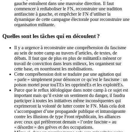
gauche entraînent dans une mauvaise direction. Il faut
commencer à rediaboliser le
FN
, reconstruire une tradition
antifasciste à gauche, et empêcher le
FN
d’utiliser la
dynamique de cette campagne électorale pour reconstruire une
organisation militante.
Quelles sont les tâches qui en découlent
?
Il y a urgence à reconstruire une compréhension du fascisme
au sein de notre camp au travers d’articles, de textes, de
débats. Il faut que de plus en plus de militantEs mènent ce
travail de conviction dans leurs milieux, les organisent sur
cette base, en nourrissent les mobilisations.
Cette compréhension doit se traduire par une agitation qui
«
parle
» simplement pour dénoncer ce qu’est le fascisme : un
poison mortel pour touTEs les oppriméEs et les exploitéEs.
Parce que le reflux idéologique dans notre camp à ce sujet est
important mais qu’il existe un sentiment du danger, il faudra
participer à toutes les initiatives même inconséquentes qui
exprimeront la volonté de lutter contre le
FN
. Mais cela doit
s’accompagner d’une propagande publique et intransigeante
contre les illusions de type Front républicain, les alliances
avec ceux qui préfèreront demain «
l’ordre fasciste
» au
«
désordre
» des grèves et des occupations.