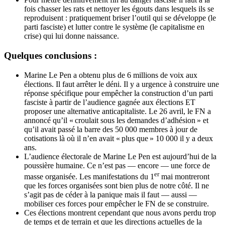
fois chasser les rats et nettoyer les égouts dans lesquels ils se
reproduisent : pratiquement briser l’outil qui se développe (le
parti fasciste) et lutter contre le système (le capitalisme en
crise) qui lui donne naissance.
Quelques conclusions :
Marine Le Pen a obtenu plus de 6 millions de voix aux
élections. Il faut arrêter le déni. Il y a urgence à construire une
réponse spécifique pour empêcher la construction d’un parti
fasciste à partir de l’audience gagnée aux élections
ET
proposer une alternative anticapitaliste. Le 26 avril, le
FN
a
annoncé qu’il «
croulait sous les demandes d’adhésion
» et
qu’il avait passé la barre des 50 000 membres à jour de
cotisations là où il n’en avait «
plus que
» 10 000 il y a deux
ans.
L’audience électorale de Marine Le Pen est aujourd’hui de la
poussière humaine. Ce n’est pas — encore — une force de
er
masse organisée. Les manifestations du 1
mai montreront
que les forces organisées sont bien plus de notre côté. Il ne
s’agit pas de céder à la panique mais il faut — aussi —
mobiliser ces forces pour empêcher le
FN
de se construire.
Ces élections montrent cependant que nous avons perdu trop
de temps et de terrain et que les directions actuelles de la