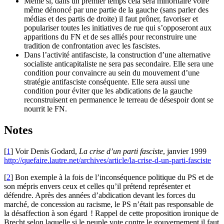
Même si, dans un premier temps cela sera minoritaire voire
même dénoncé par une partie de la gauche (sans parler des
médias et des partis de droite) il faut prôner, favoriser et
populariser toutes les initiatives de rue qui s’opposeront aux
apparitions du
FN
et de ses alliés pour reconstruire une
tradition de confrontation avec les fascistes.
Dans l’activité antifasciste, la construction d’une alternative
socialiste anticapitaliste ne sera pas secondaire. Elle sera une
condition pour convaincre au sein du mouvement d’une
stratégie antifasciste conséquente. Elle sera aussi une
condition pour éviter que les abdications de la gauche
reconstruisent en permanence le terreau de désespoir dont se
nourrit le
FN
.
Notes
[
1
]
Voir Denis Godard,
La crise d’un parti fasciste
, janvier 1999
http://quefaire.lautre.net/archives/article/la-crise-d-un-parti-fasciste
[
2
]
Bon exemple à la fois de l’inconséquence politique du
PS
et de
son mépris envers ceux et celles qu’il prétend représenter et
défendre. Après des années d’abdication devant les forces du
marché, de concession au racisme, le
PS
n’était pas responsable de
la désaffection à son égard
! Rappel de cette proposition ironique de
Brecht selon laquelle si le peuple vote contre le gouvernement il faut