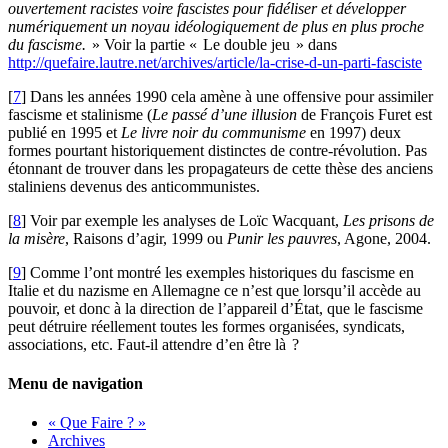
ouvertement racistes voire fascistes pour fidéliser et développer
numériquement un noyau idéologiquement de plus en plus proche
du fascisme.
» Voir la partie «
Le double jeu
» dans
http://quefaire.lautre.net/archives/article/la-crise-d-un-parti-fasciste
[
7
]
Dans les années 1990 cela amène à une offensive pour assimiler
fascisme et stalinisme (
Le passé d’une illusion
de François Furet est
publié en 1995 et
Le livre noir du communisme
en 1997) deux
formes pourtant historiquement distinctes de contre-révolution. Pas
étonnant de trouver dans les propagateurs de cette thèse des anciens
staliniens devenus des anticommunistes.
[
8
]
Voir par exemple les analyses de Loïc Wacquant,
Les prisons de
la misère
, Raisons d’agir, 1999 ou
Punir les pauvres
, Agone, 2004.
[
9
]
Comme l’ont montré les exemples historiques du fascisme en
Italie et du nazisme en Allemagne ce n’est que lorsqu’il accède au
pouvoir, et donc à la direction de l’appareil d’État, que le fascisme
peut détruire réellement toutes les formes organisées, syndicats,
associations, etc. Faut-il attendre d’en être là
?
Menu de navigation
« Que Faire ? »
Archives