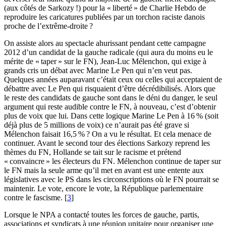
(aux côtés de Sarkozy
!) pour la «
liberté
» de Charlie Hebdo de
reproduire les caricatures publiées par un torchon raciste danois
proche de l’extrême-droite
?
On assiste alors au spectacle ahurissant pendant cette campagne
2012 d’un candidat de la gauche radicale (qui aura du moins eu le
mérite de «
taper
» sur le
FN
), Jean-Luc Mélenchon, qui exige à
grands cris un débat avec Marine Le Pen qui n’en veut pas.
Quelques années auparavant c’était ceux ou celles qui acceptaient de
débattre avec Le Pen qui risquaient d’être décrédibilisés. Alors que
le reste des candidats de gauche sont dans le déni du danger, le seul
argument qui reste audible contre le
FN
, à nouveau, c’est d’obtenir
plus de voix que lui. Dans cette logique Marine Le Pen à 16
% (soit
déjà plus de 5 millions de voix) ce n’aurait pas été grave si
Mélenchon faisait 16,5
%
? On a vu le résultat. Et cela menace de
continuer. Avant le second tour des élections Sarkozy reprend les
thèmes du
FN
, Hollande se tait sur le racisme et prétend
«
convaincre
» les électeurs du
FN
. Mélenchon continue de taper sur
le
FN
mais la seule arme qu’il met en avant est une entente aux
législatives avec le
PS
dans les circonscriptions où le
FN
pourrait se
maintenir. Le vote, encore le vote, la République parlementaire
contre le fascisme.
[
3
]
Lorsque le
NPA
a contacté toutes les forces de gauche, partis,
associations et syndicats à une réunion unitaire pour organiser une