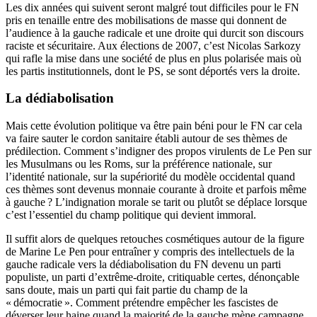
Les dix années qui suivent seront malgré tout difficiles pour le
FN
pris en tenaille entre des mobilisations de masse qui donnent de
l’audience à la gauche radicale et une droite qui durcit son discours
raciste et sécuritaire. Aux élections de 2007, c’est Nicolas Sarkozy
qui rafle la mise dans une société de plus en plus polarisée mais où
les partis institutionnels, dont le
PS
, se sont déportés vers la droite.
La dédiabolisation
Mais cette évolution politique va être pain béni pour le
FN
car cela
va faire sauter le cordon sanitaire établi autour de ses thèmes de
prédilection. Comment s’indigner des propos virulents de Le Pen sur
les Musulmans ou les Roms, sur la préférence nationale, sur
l’identité nationale, sur la supériorité du modèle occidental quand
ces thèmes sont devenus monnaie courante à droite et parfois même
à gauche
? L’indignation morale se tarit ou plutôt se déplace lorsque
c’est l’essentiel du champ politique qui devient immoral.
Il suffit alors de quelques retouches cosmétiques autour de la figure
de Marine Le Pen pour entraîner y compris des intellectuels de la
gauche radicale vers la dédiabolisation du
FN
devenu un parti
populiste, un parti d’extrême-droite, critiquable certes, dénonçable
sans doute, mais un parti qui fait partie du champ de la
«
démocratie
». Comment prétendre empêcher les fascistes de
déverser leur haine quand la majorité de la gauche mène campagne