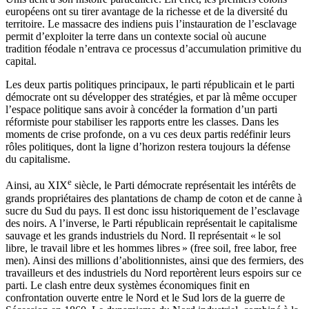
européens ont su tirer avantage de la richesse et de la diversité du
territoire. Le massacre des indiens puis l’instauration de l’esclavage
permit d’exploiter la terre dans un contexte social où aucune
tradition féodale n’entrava ce processus d’accumulation primitive du
capital.
Les deux partis politiques principaux, le parti républicain et le parti
démocrate ont su développer des stratégies, et par là même occuper
l’espace politique sans avoir à concéder la formation d’un parti
réformiste pour stabiliser les rapports entre les classes. Dans les
moments de crise profonde, on a vu ces deux partis redéfinir leurs
rôles politiques, dont la ligne d’horizon restera toujours la défense
du capitalisme.
e
Ainsi, au
XIX
siècle, le Parti démocrate représentait les intérêts de
grands propriétaires des plantations de champ de coton et de canne à
sucre du Sud du pays. Il est donc issu historiquement de l’esclavage
des noirs. A l’inverse, le Parti républicain représentait le capitalisme
sauvage et les grands industriels du Nord. Il représentait «
le sol
libre, le travail libre et les hommes libres
» (free soil, free labor, free
men). Ainsi des millions d’abolitionnistes, ainsi que des fermiers, des
travailleurs et des industriels du Nord reportèrent leurs espoirs sur ce
parti. Le clash entre deux systèmes économiques finit en
confrontation ouverte entre le Nord et le Sud lors de la guerre de