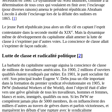
Sécession en 1860. Le dynamisme du Nord industriel, combiné à la
détermination de tous ceux qui voulaient en finir avec l’esclavage
(pour diverses raisons) amena le président républicain Abraham
Lincoln à abolir l’esclavage lors de la défaite des sudistes en
1865.
[
1
]
Le jeune Parti républicain joua alors un rôle clé en captant l’esprit
e
contestataire dans la seconde moitié du
XIX
. Mais la dynamique
même de développement du capitalisme allait amener la lutte de
classe à s’exprimer par d’autres voies. La conscience de classe allait
s’exprimer de façon radicale.
Lutte de classe et radicalité politique
[
2
]
La barbarie du capitalisme sauvage aiguisa la conscience de classe
de millions de travailleurs américains. En 1900, 2 millions d’ouvriers
qualifiés étaient syndiqués par métier. En 1901, le parti socialiste fut
créé. Son principal leader Eugene V. Debs joua un rôle important
dans la formation du premier syndicat révolutionnaire en 1905, le
IWW
(Industrial Workers of the World), dont l’objectif était d’aller
vers une grève générale de tous les travailleurs, hommes et femmes,
blancs et noirs, immigrés, qualifiés ou non. Si les
IWW
ne
comptèrent jamais plus de 5000 membres, ils en influencèrent des
milliers d’autres au travers de grèves dures et parfois victorieuses, et
marquèrent les débuts d’une rupture avec le syndicalisme