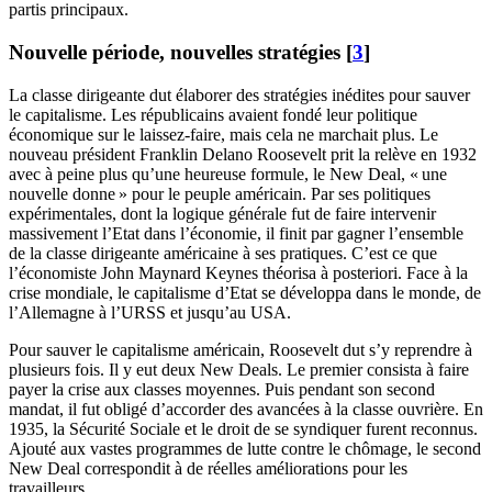
partis principaux.
Nouvelle période, nouvelles stratégies
[
3
]
La classe dirigeante dut élaborer des stratégies inédites pour sauver
le capitalisme. Les républicains avaient fondé leur politique
économique sur le laissez-faire, mais cela ne marchait plus. Le
nouveau président Franklin Delano Roosevelt prit la relève en 1932
avec à peine plus qu’une heureuse formule, le New Deal, «
une
nouvelle donne
» pour le peuple américain. Par ses politiques
expérimentales, dont la logique générale fut de faire intervenir
massivement l’Etat dans l’économie, il finit par gagner l’ensemble
de la classe dirigeante américaine à ses pratiques. C’est ce que
l’économiste John Maynard Keynes théorisa à posteriori. Face à la
crise mondiale, le capitalisme d’Etat se développa dans le monde, de
l’Allemagne à l’
URSS
et jusqu’au
USA
.
Pour sauver le capitalisme américain, Roosevelt dut s’y reprendre à
plusieurs fois. Il y eut deux New Deals. Le premier consista à faire
payer la crise aux classes moyennes. Puis pendant son second
mandat, il fut obligé d’accorder des avancées à la classe ouvrière. En
1935, la Sécurité Sociale et le droit de se syndiquer furent reconnus.
Ajouté aux vastes programmes de lutte contre le chômage, le second
New Deal correspondit à de réelles améliorations pour les
travailleurs.