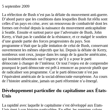
5 septembre 2009
La réélection de Bush n’est pas la défaite du mouvement anti-guerre.
D’abord parce que les conditions dans lesquelles Bush fut réélu sont
celles d’un pays en crise, avec un renouveau de combativité dont les
formes ont évolué depuis la naissance du mouvement anticapitaliste
à Seattle. Ensuite et surtout parce que l’adversaire de Bush, John
Kerry, n’était pas le candidat de la résistance, et ce malgré le soutien
d’une grande partie des forces progressistes du pays. Son
programme n’était que la pâle imitation de celui de Bush, conservant
ouvertement les mêmes objectifs que lui. Depuis la défaite de Kerry,
nombreux sont ceux, jusque dans les rangs de la gauche américaine,
qui insistent désormais sur l’urgence qu’il y a pour le parti
démocrate à changer de l’intérieur. Or tout l’enjeu est de comprendre
pourquoi le parti démocrate est prêt à renoncer au pouvoir plutôt que
de radicaliser son programme. Car le parti démocrate n’est pas
l’équivalent américain de la social-démocratie européenne. Au cours
de l’histoire américaine, jamais un parti réformiste n’a émergé.
Développement particulier du capitalisme aux États-
Unis
La rapidité avec laquelle le capitalisme s’est développé aux Etats-
Unis tient à son histoire particulière. En effet, les premiers colons