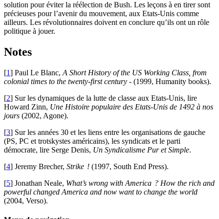
solution pour éviter la réélection de Bush. Les leçons à en tirer sont
précieuses pour l’avenir du mouvement, aux Etats-Unis comme
ailleurs. Les révolutionnaires doivent en conclure qu’ils ont un rôle
politique à jouer.
Notes
[
1
]
Paul Le Blanc,
A Short History of the
US
Working Class, from
colonial times to the twenty-first century
- (1999, Humanity books).
[
2
]
Sur les dynamiques de la lutte de classe aux Etats-Unis, lire
Howard Zinn,
Une Histoire populaire des Etats-Unis de 1492 à nos
jours
(2002, Agone).
[
3
]
Sur les années 30 et les liens entre les organisations de gauche
(
PS
,
PC
et trotskystes américains), les syndicats et le parti
démocrate, lire Serge Denis,
Un Syndicalisme Pur et Simple
.
[
4
]
Jeremy Brecher,
Strike
!
(1997, South End Press).
[
5
]
Jonathan Neale,
What’s wrong with America
? How the rich and
powerful changed America and now want to change the world
(2004, Verso).