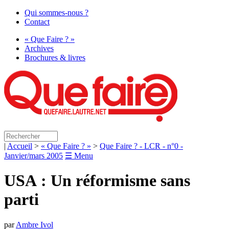
Qui sommes-nous ?
Contact
« Que Faire ? »
Archives
Brochures & livres
|
Accueil
>
« Que Faire ? »
>
Que Faire ? - LCR - n°0 -
Janvier/mars 2005
☰ Menu
USA
: Un réformisme sans
parti
par
Ambre Ivol