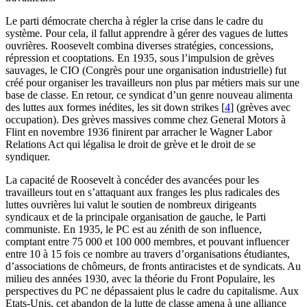
Le parti démocrate chercha à régler la crise dans le cadre du
système. Pour cela, il fallut apprendre à gérer des vagues de luttes
ouvrières. Roosevelt combina diverses stratégies, concessions,
répression et cooptations. En 1935, sous l’impulsion de grèves
sauvages, le
CIO
(Congrès pour une organisation industrielle) fut
créé pour organiser les travailleurs non plus par métiers mais sur une
base de classe. En retour, ce syndicat d’un genre nouveau alimenta
des luttes aux formes inédites, les sit down strikes
[
4
]
(grèves avec
occupation). Des grèves massives comme chez General Motors à
Flint en novembre 1936 finirent par arracher le Wagner Labor
Relations Act qui légalisa le droit de grève et le droit de se
syndiquer.
La capacité de Roosevelt à concéder des avancées pour les
travailleurs tout en s’attaquant aux franges les plus radicales des
luttes ouvrières lui valut le soutien de nombreux dirigeants
syndicaux et de la principale organisation de gauche, le Parti
communiste. En 1935, le
PC
est au zénith de son influence,
comptant entre 75 000 et 100 000 membres, et pouvant influencer
entre 10 à 15 fois ce nombre au travers d’organisations étudiantes,
d’associations de chômeurs, de fronts antiracistes et de syndicats. Au
milieu des années 1930, avec la théorie du Front Populaire, les
perspectives du
PC
ne dépassaient plus le cadre du capitalisme. Aux
Etats-Unis, cet abandon de la lutte de classe amena à une alliance