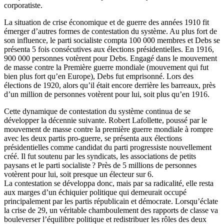
corporatiste.
La situation de crise économique et de guerre des années 1910 fit
émerger d’autres formes de contestation du système. Au plus fort de
son influence, le parti socialiste compta 100 000 membres et Debs se
présenta 5 fois consécutives aux élections présidentielles. En 1916,
900 000 personnes votèrent pour Debs. Engagé dans le mouvement
de masse contre la Première guerre mondiale (mouvement qui fut
bien plus fort qu’en Europe), Debs fut emprisonné. Lors des
élections de 1920, alors qu’il était encore derrière les barreaux, près
d’un million de personnes votèrent pour lui, soit plus qu’en 1916.
Cette dynamique de contestation du système continua de se
développer la décennie suivante. Robert Lafollette, poussé par le
mouvement de masse contre la première guerre mondiale à rompre
avec les deux partis pro-guerre, se présenta aux élections
présidentielles comme candidat du parti progressiste nouvellement
créé. Il fut soutenu par les syndicats, les associations de petits
paysans et le parti socialiste
? Près de 5 millions de personnes
votèrent pour lui, soit presque un électeur sur 6.
La contestation se développa donc, mais par sa radicalité, elle resta
aux marges d’un échiquier politique qui demeurait occupé
principalement par les partis républicain et démocrate. Lorsqu’éclate
la crise de 29, un véritable chamboulement des rapports de classe va
bouleverser l’équilibre politique et redistribuer les rôles des deux