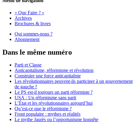
Menu de navigation
« Que Faire ? »
Archives
Brochures & livres
Qui sommes-nous ?
Abonnement
Dans le même numéro
Parti et Classe
Anticapitalisme, réformisme et révolution
Construire une force anticapitaliste
Les révolutionnaires peuvent-ils participer à un gouvernement
de gauche
?
Le
PS
est-il toujours un parti réformiste
?
USA
: Un réformisme sans parti
L’État et les révolutionnaires aujourd’hui
Qu’est-ce que le réformisme
?
Front populaire : mythes et réalités
Le mythe Jaurès ou l’opportunisme honnête