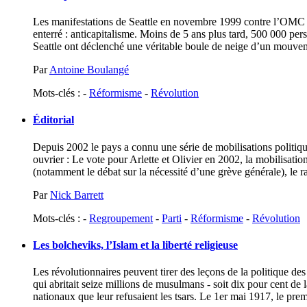
Les manifestations de Seattle en novembre 1999 contre l’OMC (
enterré : anticapitalisme. Moins de 5 ans plus tard, 500 000 pe
Seattle ont déclenché une véritable boule de neige d’un mouvemen
Par
Antoine Boulangé
Mots-clés : -
Réformisme
-
Révolution
Éditorial
Depuis 2002 le pays a connu une série de mobilisations politiq
ouvrier : Le vote pour Arlette et Olivier en 2002, la mobilisati
(notamment le débat sur la nécessité d’une grève générale), le ra
Par
Nick Barrett
Mots-clés : -
Regroupement
-
Parti
-
Réformisme
-
Révolution
Les bolcheviks, l’Islam et la liberté religieuse
Les révolutionnaires peuvent tirer des leçons de la politique d
qui abritait seize millions de musulmans - soit dix pour cent de l
nationaux que leur refusaient les tsars. Le 1er mai 1917, le pre