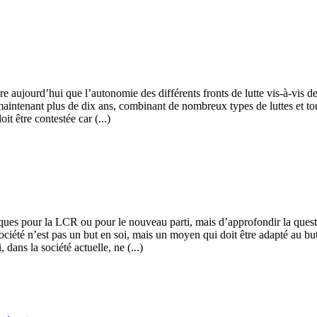
dre aujourd’hui que l’autonomie des différents fronts de lutte vis-à-vis d
intenant plus de dix ans, combinant de nombreux types de luttes et touc
it être contestée car (...)
ifiques pour la LCR ou pour le nouveau parti, mais d’approfondir la que
iété n’est pas un but en soi, mais un moyen qui doit être adapté au but 
dans la société actuelle, ne (...)