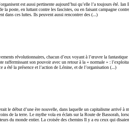
organisent est aussi pertinente aujourd’hui qu’elle l’a toujours été. Ian 
 de la poste, en luttant contre les fascistes, ou en faisant campagne cont
dans ces luttes. Ils peuvent aussi rencontrer des (...)
èvements révolutionnaires, chacun d’eux voyant à l’œuvre la fantastique 
te raffermissant son pouvoir avec un retour à la « normale » : l’exploitat
e a été la présence et l’action de Lénine, et de l’organisation (...)
ait le début d’une ère nouvelle, dans laquelle un capitalisme arrivé à mat
e coins de la terre. Le mythe vola en éclats sur la Route de Bassorah, lo
teurs du monde entier. La croisée des chemins Il y a eu ceux qui disaient