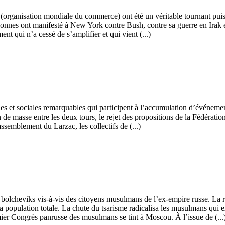
organisation mondiale du commerce) ont été un véritable tournant puisq
rsonnes ont manifesté à New York contre Bush, contre sa guerre en Irak e
t qui n’a cessé de s’amplifier et qui vient (...)
ues et sociales remarquables qui participent à l’accumulation d’événem
on de masse entre les deux tours, le rejet des propositions de la Fédéra
ssemblement du Larzac, les collectifs de (...)
es bolcheviks vis-à-vis des citoyens musulmans de l’ex-empire russe. La 
a population totale. La chute du tsarisme radicalisa les musulmans qui exi
mier Congrès panrusse des musulmans se tint à Moscou. À l’issue de (...