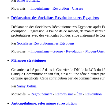
Par
Mike Gonzalez
Mots-clés : -
Impérialisme
-
Révolution
-
Classes
Déclarations des Socialistes Révolutionnaires Egyptiens
Déclaration des Socialistes Révolutionnaires Egyptiens après l’at
corruption L’agression, à l’aube de ce samedi, de manifestants pa
protestataires avec des véhicules blindés, situe clairement le Con
Par
Socialistes Révolutionnaires Egyptiens
Mots-clés : -
Impérialisme
-
Guerre
-
Révolution
-
Moyen-Orien
Mélanges stratégiques
Cet article a été publié dans le Courrier de DN de la LCR du 18
Critique Communiste en fait état, ainsi qu’une série d’autres pro
certaine spécificité. Cette contribution part de commentaires sur
Par
Samy Joshua
Mots-clés : -
Regroupement
-
Réformisme
-
État
-
Révolution
Anticapitalisme, réformisme et révolution