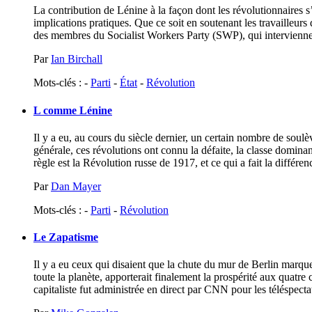
La contribution de Lénine à la façon dont les révolutionnaires s’
implications pratiques. Que ce soit en soutenant les travailleurs
des membres du Socialist Workers Party (SWP), qui interviennent 
Par
Ian Birchall
Mots-clés : -
Parti
-
État
-
Révolution
L comme Lénine
Il y a eu, au cours du siècle dernier, un certain nombre de soul
générale, ces révolutions ont connu la défaite, la classe dominan
règle est la Révolution russe de 1917, et ce qui a fait la différenc
Par
Dan Mayer
Mots-clés : -
Parti
-
Révolution
Le Zapatisme
Il y a eu ceux qui disaient que la chute du mur de Berlin marquer
toute la planète, apporterait finalement la prospérité aux quatr
capitaliste fut administrée en direct par CNN pour les téléspecta