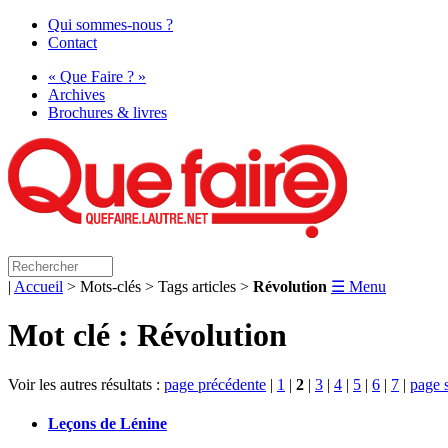
Qui sommes-nous ?
Contact
« Que Faire ? »
Archives
Brochures & livres
|
Accueil
> Mots-clés > Tags articles >
Révolution
☰ Menu
Mot clé : Révolution
Voir les autres résultats :
page précédente
|
1
|
2
|
3
|
4
|
5
|
6
|
7
|
page 
Leçons de Lénine