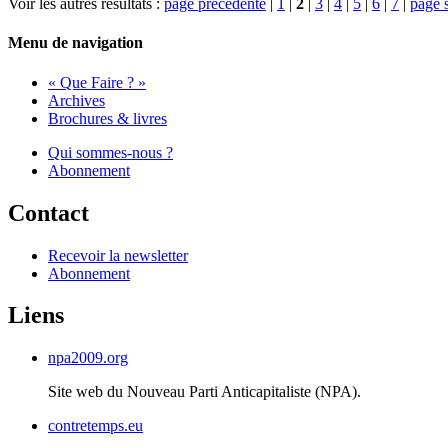
Voir les autres résultats :
page précédente
|
1
|
2
|
3
|
4
|
5
|
6
|
7
|
page 
Menu de navigation
« Que Faire ? »
Archives
Brochures & livres
Qui sommes-nous ?
Abonnement
Contact
Recevoir la newsletter
Abonnement
Liens
npa2009.org
Site web du Nouveau Parti Anticapitaliste (
NPA
).
contretemps.eu